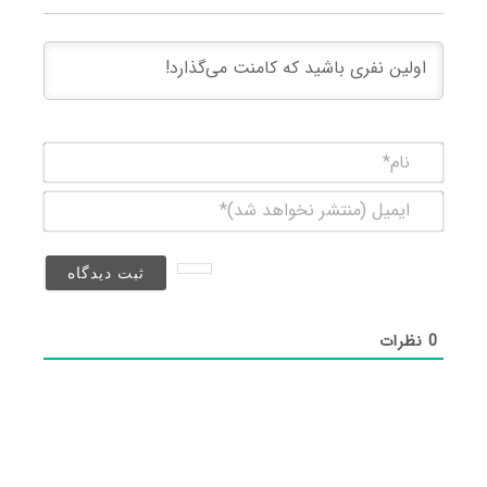
نام*
ایمیل
(منتشر
نخواهد
شد)*
0
نظرات