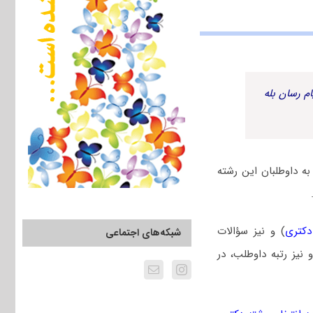
م رسان بله
ه داوطلبان این رشته
دکتری
) و نیز سؤالات
شبکه‌های اجتماعی
یز رتبه داوطلب، در