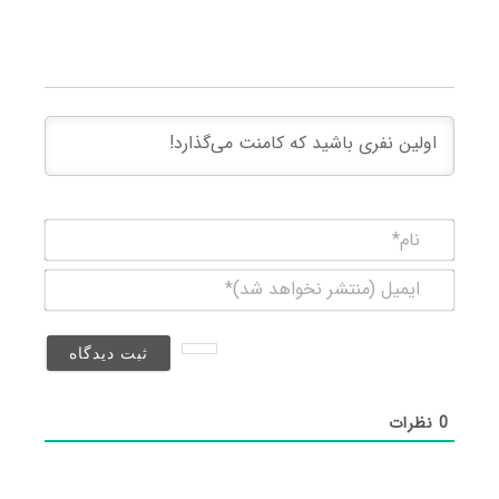
نام*
ایمیل
(منتشر
نخواهد
شد)*
0
نظرات