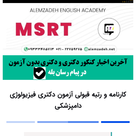
کارنامه و رتبه قبولی آزمون دکتری ﻓﻴﺰﻳﻮﻟﻮژی
دامپزشکی