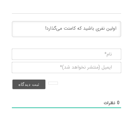
نام*
ایمیل
(منتشر
نخواهد
شد)*
0
نظرات