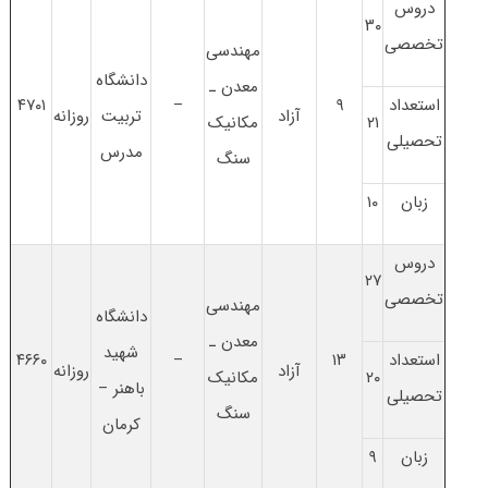
دروس
۳۰
تخصصی
ﻣﻬﻨﺪسی
دانشگاه
ﻣﻌﺪن ـ
استعداد
۹
–
۴۷۰۱
آزاد
تربیت
روزانه
۲۱
مکانیک
تحصیلی
مدرس
ﺳﻨﮓ
زبان
۱۰
دروس
۲۷
تخصصی
ﻣﻬﻨﺪسی
دانشگاه
ﻣﻌﺪن ـ
شهید
استعداد
۱۳
–
۴۶۶۰
آزاد
روزانه
۲۰
مکانیک
باهنر –
تحصیلی
ﺳﻨﮓ
کرمان
زبان
۹