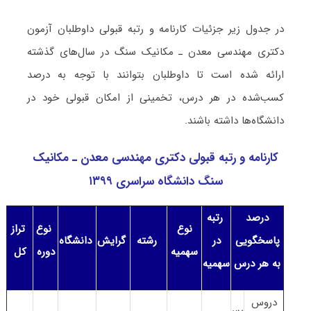
در جدول زیر جزئیات کارنامه و رتبه قبولی داوطلبان آزمون
دکتری ﻣﻬﻨﺪسی ﻣﻌﺪن ـ مکانیک ﺳﻨﮓ در سال‌های گذشته
ارائه شده است تا داوطلبان بتوانند با توجه به درصد
کسب‌شده در هر درس، تخمینی از امکان قبولی خود در
دانشگاه‌ها داشته باشند.
کارنامه و رتبه قبولی دکتری ﻣﻬﻨﺪسی ﻣﻌﺪن ـ مکانیک
ﺳﻨﮓ دانشگاه سراسری ۱۳۹۹
درصد
رتبه
نوع
نوع
تراز
پاسخگویی
در
رشته
گرایش
دانشگاه
سهمیه
دوره
کل
به هر درس
سهمیه
دروس