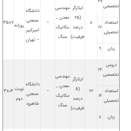
۲۷
تخصصی
ایثارگر
ﻣﻬﻨﺪسی
دانشگاه
(۲۵
ﻣﻌﺪن ـ
صنعتی
استعداد
۸
–
۳۵۸۷
روزانه
۱۷
درصد
مکانیک
امیرکبیر
تحصیلی
ظرفیت)
ﺳﻨﮓ
– تهران
زبان
۹
دروس
۲۶
تخصصی
ﻣﻬﻨﺪسی
ایثارگر
دانشگاه
ﻣﻌﺪن ـ
(۵
نوبت
استعداد
۲۲
–
۳۸۰۴
صنعتی
۱۶
مکانیک
درصد
دوم
تحصیلی
شاهرود
ﺳﻨﮓ
ظرفیت)
زبان
۸