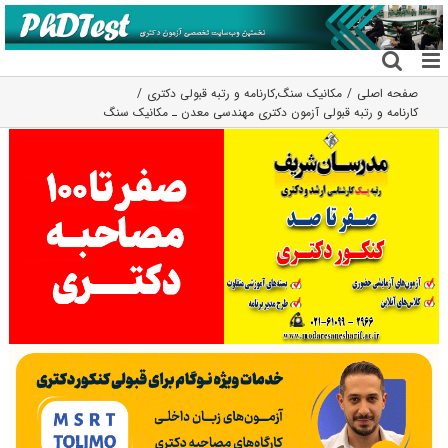
فتن
ه
حتوا
صفحه اصلی
مکانیک سنگ
,
کارنامه و رتبه قبولی دکتری
کارنامه و رتبه قبولی آزمون دکتری ﻣﻬﻨﺪسی ﻣﻌﺪن ـ مکانیک ﺳﻨﮓ