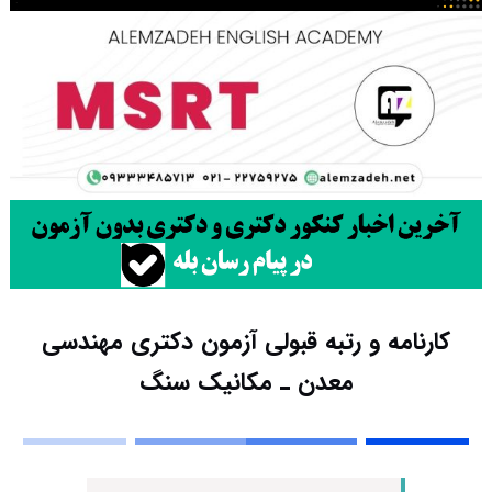
کارنامه و رتبه قبولی آزمون دکتری ﻣﻬﻨﺪسی
ﻣﻌﺪن ـ مکانیک ﺳﻨﮓ