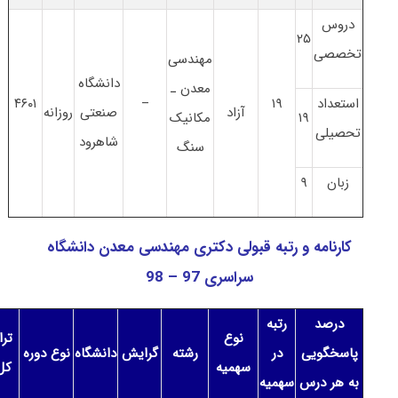
دروس
۲۵
تخصصی
ﻣﻬﻨﺪسی
دانشگاه
ﻣﻌﺪن ـ
استعداد
۱۹
–
۴۶۰۱
آزاد
صنعتی
روزانه
۱۹
مکانیک
تحصیلی
شاهرود
ﺳﻨﮓ
زبان
۹
کارنامه و رتبه قبولی دکتری ﻣﻬﻨﺪسی ﻣﻌﺪن دانشگاه
سراسری 97 – 98
درصد
رتبه
نوع
ترا
پاسخگویی
در
رشته
گرایش
دانشگاه
نوع دوره
سهمیه
کل
به هر درس
سهمیه