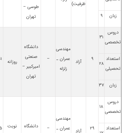
ظرفیت)
طوسی –
زبان
۹
تهران
دروس
۳۱
تخصصی
دانشگاه
ﻣﻬﻨﺪسی
صنعتی
استعداد
۹
ﻋﻤﺮان ـ
–
۱
آزاد
روزانه
۲۸
امیرکبیر –
تحصیلی
زلزله
تهران
زبان
۳۷
دروس
۱۸
تخصصی
ﻣﻬﻨﺪسی
دانشگاه
نوبت
استعداد
۲۹
ﻋﻤﺮان ـ
–
۵
آزاد
۱۷