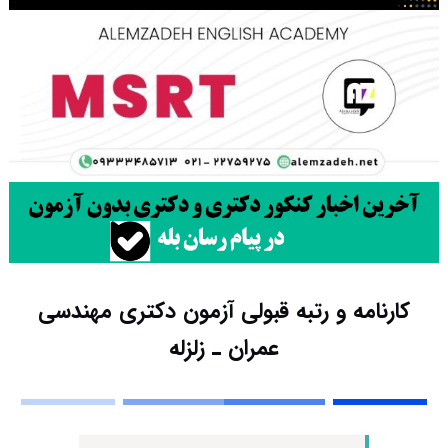
کارنامه و رتبه قبولی آزمون دکتری ﻣﻬﻨﺪسی
ﻋﻤﺮان ـ زلزله