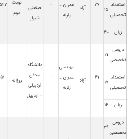
نوبت
استعداد
۲۷
ﻋﻤﺮان ـ
–
۵۴۲
آزاد
صنعتی
۱۵
دوم
تحصیلی
زلزله
شیراز
زبان
۳۰
دروس
۲۱
تخصصی
دانشگاه
ﻣﻬﻨﺪسی
محقق
استعداد
۳۱
ﻋﻤﺮان ـ
–
۵۱۱
آزاد
روزانه
۱۷
اردبیلی
تحصیلی
زلزله
– اردبیل
زبان
۱۴
دروس
۲۹
تخصصی