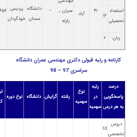
ﻣﻬﻨﺪسی
دانشگاه
پردیس
استعداد
۴۱
ﻋﻤﺮان ـ
–
۴۵۶
آزاد
۱۶
سمنان
خودگردان
تحصیلی
زلزله
زبان
۲
کارنامه و رتبه قبولی دکتری ﻣﻬﻨﺪسی ﻋﻤﺮان دانشگاه
سراسری 97 – 98
درصد
رتبه
نوع
تر
پاسخگویی
در
رشته
گرایش
دانشگاه
نوع دوره
سهمیه
ک
به هر درس
سهمیه
دروس
10
تخصصی