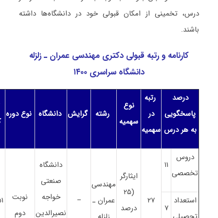
درس، تخمینی از امکان قبولی خود در دانشگاه‌ها داشته
باشند.
کارنامه و رتبه قبولی دکتری ﻣﻬﻨﺪسی ﻋﻤﺮان ـ زلزله
دانشگاه سراسری ۱۴۰۰
درصد
رتبه
نوع
ت
پاسخگویی
در
رشته
گرایش
دانشگاه
نوع دوره
سهمیه
ک
به هر درس
سهمیه
دروس
۱۱
دانشگاه
تخصصی
ایثارگر
صنعتی
ﻣﻬﻨﺪسی
(۲۵
خواجه
نوبت
استعداد
۲۷
ﻋﻤﺮان ـ
–
۱
۷
درصد
نصیرالدین
دوم
تحصیلی
زلزله