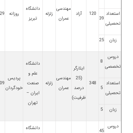
مهندسی
دانشگاه
استعداد
120
آزاد
زلزله
روزانه
29
39
عمران
تبریز
تحصیلی
زبان
25
دروس
8
دانشگاه
تخصصی
ایثارگر
علم و
(25
مهندسی
پردیس
استعداد
348
زلزله
صنعت
09
5
درصد
عمران
خودگردان
تحصیلی
ایران –
ظرفیت)
تهران
زبان
5
دروس
دانشگاه
45