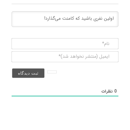
نام*
ایمیل
(منتشر
نخواهد
شد)*
0
نظرات