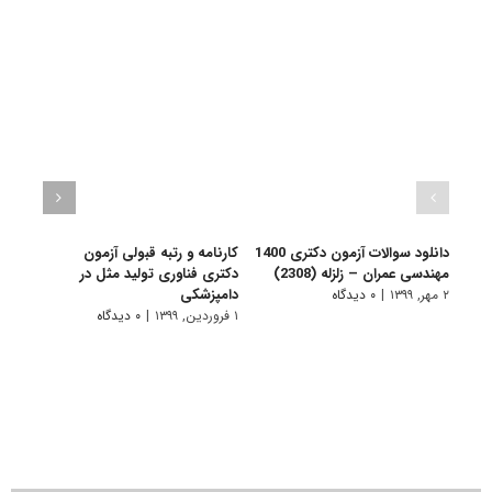
دانلود سوالات آزمون دکتری 1400
کارنامه و رتبه قبولی آزمون
کارنا
مهندسی عمران – زلزله (2308)
دکتری ﻓﻨﺎوری ﺗﻮﻟﻴﺪ ﻣﺜﻞ در
دکتر
داﻣﭙﺰشکی
۲ مهر, ۱۳۹۹
|
۰ دیدگاه
۱ فروردین, ۱۳۹۹
۱ فروردین, ۱۳۹۹
|
۰ دیدگاه