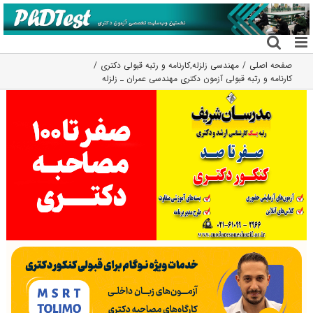
فتن
ه
حتوا
صفحه اصلی
مهندسی زلزله
,
کارنامه و رتبه قبولی دکتری
کارنامه و رتبه قبولی آزمون دکتری ﻣﻬﻨﺪسی ﻋﻤﺮان ـ زلزله