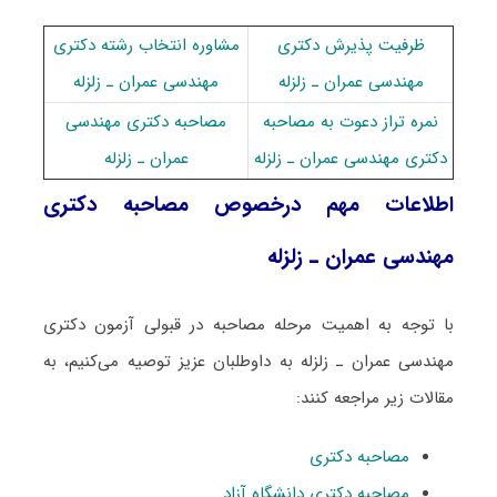
ظرفیت پذیرش دکتری
مشاوره انتخاب رشته دکتری
ﻣﻬﻨﺪسی ﻋﻤﺮان ـ زلزله
ﻣﻬﻨﺪسی ﻋﻤﺮان ـ زلزله
نمره تراز دعوت به مصاحبه
مصاحبه دکتری ﻣﻬﻨﺪسی
دکتری ﻣﻬﻨﺪسی ﻋﻤﺮان ـ زلزله
ﻋﻤﺮان ـ زلزله
اطلاعات مهم درخصوص مصاحبه دکتری
ﻣﻬﻨﺪسی ﻋﻤﺮان ـ زلزله
با توجه به اهمیت مرحله مصاحبه در قبولی آزمون دکتری
ﻣﻬﻨﺪسی ﻋﻤﺮان ـ زلزله به داوطلبان عزیز توصیه می‌کنیم، به
مقالات زیر مراجعه کنند:
مصاحبه دکتری
مصاحبه دکتری دانشگاه آزاد