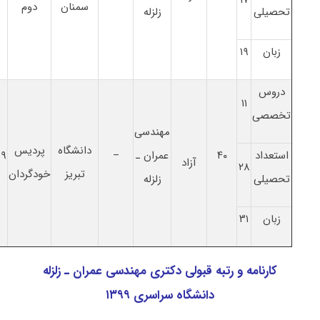
سمنان
دوم
تحصیلی
زلزله
زبان
۱۹
دروس
۱۱
تخصصی
ﻣﻬﻨﺪسی
دانشگاه
پردیس
استعداد
۴۰
ﻋﻤﺮان ـ
–
۹۹
آزاد
۲۸
تبریز
خودگردان
تحصیلی
زلزله
زبان
۳۱
کارنامه و رتبه قبولی دکتری ﻣﻬﻨﺪسی ﻋﻤﺮان ـ زلزله
دانشگاه سراسری ۱۳۹۹