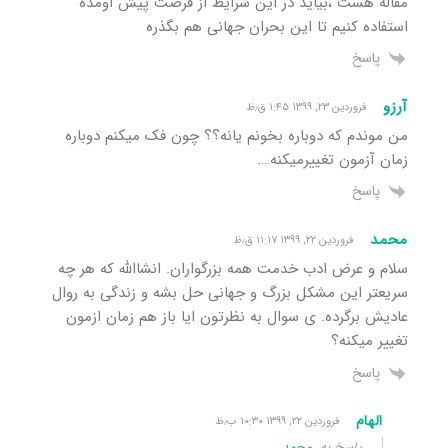
مقاله هست ،بیاید در این شرایط از فرصت پیش اومده
استفاده کنیم تا این بحران جهانی هم بگذره
پاسخ
آرزو
فروردین ۲۳, ۱۳۹۹ ۱:۴۵ ق٫ظ
من موندم که دوباره بخونم یانه؟؟ چون فک میکنم دوباره
زمان آزمون تغییرمیکنه….
پاسخ
محمد
فروردین ۲۲, ۱۳۹۹ ۱۱:۱۷ ق٫ظ
سلام و عرض ادب خدمت همه بزرگواران. انشاالله که هر چه
سریعتر این مشکل بزرگ و جهانی حل بشه و زندگی به روال
عادیش برگرده. ی سوال به نظرتون ایا باز هم زمان ازمون
تغییر میکنه؟
پاسخ
الهام
فروردین ۲۲, ۱۳۹۹ ۱۰:۳۰ ب٫ظ
پاسخ به
محمد