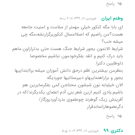
پاسخ
وطنم ایران
فروردین ۱۸, ۱۳۹۹ ۶:۱۸ ب٫ظ
ای بابا مگه کنکور خیلی مهمتر از سلامت و امنیت جامعه
هست؟من راضیم که اصلاامسال کنکوربرگزارنشه،مگه چی
میشه خب؟
شرایط الانمون یجور شرایط جنگ هست حتی بدترازاون.ماهم
باید درک کنیم و انقد بفکرخودمون نباشیم مخصوصا
داوطلبین دکترا.
بنظرمن بیشترین ظلم درحق دانش آموزان میشه.براابتداییها
یجور و براراهنماییهاو دبیرستانیها جوردیگه.
الان خیلیابه نون شبشون محتاجن.کمی بفکرسایرین هم
باشیم.یادی کنیم ازین شعر:بنی آدم اعضای یکدیگرند/که در
آفرینش زیک گوهرند چوعضوی بدردآوردروزگار/
دگرعضوهارانماندقرار
پاسخ
دکتری ۹۹
فروردین ۱۸, ۱۳۹۹ ۱۰:۰۹ ق٫ظ