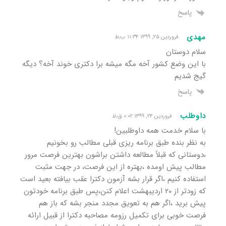
پاسخ
مهدی
فروردین ۲۵, ۱۳۹۹ ۱۱:۳۴ ب٫ظ
سلام دوستان
با این وضع کشور آخه مگه میشه برا دکتری خوند آخه؟ دیگه
گیج شدیم
پاسخ
داوطلب
فروردین ۲۴, ۱۳۹۹ ۰:۰۲ ق٫ظ
با سلام خدمت همه داوطلبین!
به نظر بنده طبق برنامه ریزی قبلی مطالب رو بخونیم
،دوستانی که قبلاً مطالعه داشتن براشون بهترین فرصت مرور
مطالب پیش اومده ،بهتره از این فرصت، در جهت مثبت
استفاده کنیم ،اگر قرار بشه آزمون دکترا عقب بیافته بعید است
که زودتر از ۲۰ اردیبهشت اعلام کنن،پس طبق برنامه خودتون
پیش برید ،اگر هم به تعویق مجدد منجر بشه که باز هم
فرصت خوبی برای تکمیل رزومه مصاحبه دکترا از قبیل ارائه