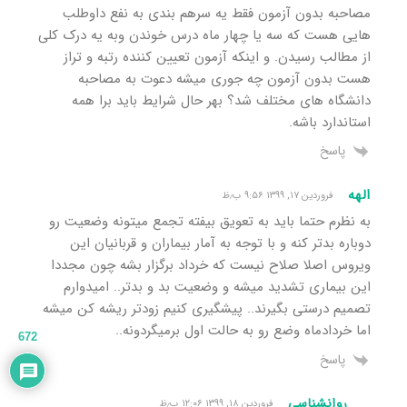
مصاحبه بدون آزمون فقط یه سرهم بندی به نفع داوطلب
هایی هست که سه یا چهار ماه درس خوندن وبه یه درک کلی
از مطالب رسیدن. و اینکه آزمون تعیین کننده رتبه و تراز
هست بدون آزمون چه جوری میشه دعوت به مصاحبه
دانشگاه های مختلف شد؟ بهر حال شرایط باید برا همه
استاندارد باشه.
پاسخ
الهه
فروردین ۱۷, ۱۳۹۹ ۹:۵۶ ب٫ظ
به نظرم حتما باید به تعویق بیفته تجمع میتونه وضعیت رو
دوباره بدتر کنه و با توجه به آمار بیماران و قربانیان این
ویروس اصلا صلاح نیست که خرداد برگزار بشه چون مجددا
این بیماری تشدید میشه و وضعیت بد و بدتر.. امیدوارم
تصمیم درستی بگیرند.. پیشگیری کنیم زودتر ریشه کن میشه
اما خردادماه وضع رو به حالت اول برمیگردونه..
672
پاسخ
روانشناسی
فروردین ۱۸, ۱۳۹۹ ۱۲:۰۶ ب٫ظ