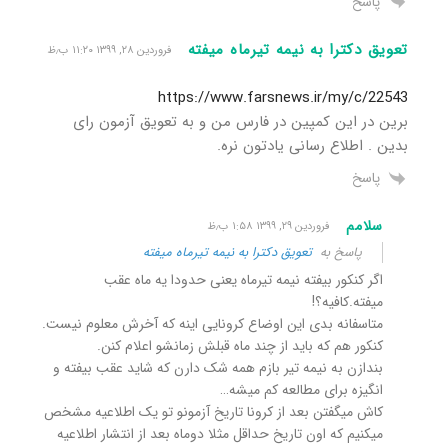
پاسخ
تعویق دکترا به نیمه تیرماه میفته
فروردین ۲۸, ۱۳۹۹ ۱۱:۲۰ ب٫ظ
https://www.farsnews.ir/my/c/22543
برین در این کمپین در فارس من و به تعویق آزمون رای
بدین . اطلاع رسانی یادتون نره.
پاسخ
سلامم
فروردین ۲۹, ۱۳۹۹ ۱:۵۸ ب٫ظ
پاسخ به
تعویق دکترا به نیمه تیرماه میفته
اگر کنکور بیفته نیمه تیرماه یعنی حدودا یه ماه عقب
میفته.کافیه؟!
متاسفانه بدی این اوضاع کرونایی اینه که آخرش معلوم نیست.
کنکور هم که باید از چند ماه قبلش زمانشو اعلام کنن.
بندازن به نیمه تیر بازم همه شک دارن که شاید عقب بیفته و
انگیزه برای مطالعه کم میشه…
کاش میگفتن بعد از کرونا تاریخ آزمونو تو یک اطلاعیه مشخص
میکنیم که اون تاریخ حداقل مثلا دوماه بعد از انتشار اطلاعیه