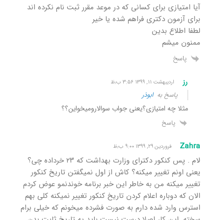
آیا امتیازی برای کسانی که در موعد مقرر ثبت نام نکرده اند
برای آزمون دکتری فراهم شده یا خیر
لطفا اطلاع بدین
ممنون میشم
پاسخ
رز
اردیبهشت ۱۱, ۱۳۹۹ ۳:۵۶ ب٫ظ
پاسخ به
ابوذر
مثلا چه امتیازی؟یعنی جواب سوالارومیخواین؟؟
پاسخ
Zahra
فروردین ۲۹, ۱۳۹۹ ۹:۰۰ ب٫ظ
لام . پس کنکور دکترای وزارت بهداشت که ۲۳ خرداده چی؟
یعنی اونم تغییر میکنه؟ کاش از اول نمیگفتن تاریخ کنکور
تغییر میکنه من به خاطر این خبر برنامه خوندنمو عوض کردم
الان که دوباره اعلام کردن تاریخ کنکور تغییر نمیکنه کلی بهم
استرس وارد شده دارم به صورت فشرده میخونم که خیلی برام
سخته. این کار اصلا درست نیست باید یه تاریخ ثابت بدن