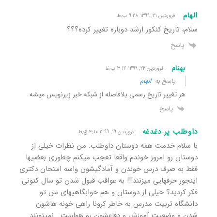
الهام
فروردین ۲۱, ۱۳۹۹ ۹:۲۸ ب٫ظ
سلام، تاریخ کنکور ارشد دوباره تغییر کرده؟؟؟
پاسخ
بهنام
فروردین ۲۲, ۱۳۹۹ ۳:۱۴ ب٫ظ
پاسخ به
الهام
هر تغییر تاریخ رسمی بلافاصله از شبکه خبر زیرنویس میشه
پاسخ
داوطلب پر دغدغه
فروردین ۱۹, ۱۳۹۹ ۴:۱۰ ق٫ظ
با سلام خدمت همه دوستان داوطلب. من نظرات خیلی از
دوستان رو امروز خوندم واقعا تعجب میکنم چطوری بعضیها
فقط به صرف درس خوندن و آمادگیشون واسه امتحان دکتری
اینجور حرفهایی میزنند!!! به عواقب قبول شدن تو سال کنونی
فکر کردید؟ خیلی از دوستان و هم خوابگاهیهای من تو
دانشگاه تربیت مدرس به خاطر کرونا راهی خونه هاشون
شدن و وضعیت آموزش و دفاعشون رو هواست . نمیتونند