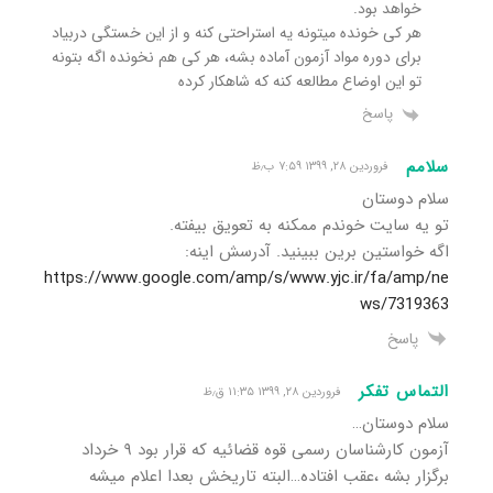
خواهد بود.
هر کی خونده میتونه یه استراحتی کنه و از این خستگی دربیاد
برای دوره مواد آزمون آماده بشه، هر کی هم نخونده اگه بتونه
تو این اوضاع مطالعه کنه که شاهکار کرده
پاسخ
سلامم
فروردین ۲۸, ۱۳۹۹ ۷:۵۹ ب٫ظ
سلام دوستان
تو یه سایت خوندم ممکنه به تعویق بیفته.
اگه خواستین برین ببینید. آدرسش اینه:
https://www.google.com/amp/s/www.yjc.ir/fa/amp/ne
ws/7319363
پاسخ
التماس تفکر
فروردین ۲۸, ۱۳۹۹ ۱۱:۳۵ ق٫ظ
سلام دوستان…
آزمون کارشناسان رسمی قوه قضائیه که قرار بود ۹ خرداد
برگزار بشه ،عقب افتاده…البته تاریخش بعدا اعلام میشه