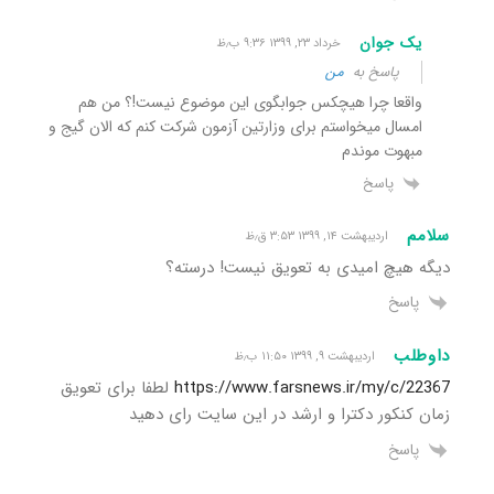
یک جوان
خرداد ۲۳, ۱۳۹۹ ۹:۳۶ ب٫ظ
پاسخ به
من
واقعا چرا هیچکس جوابگوی این موضوع نیست!؟ من هم
امسال میخواستم برای وزارتین آزمون شرکت کنم که الان گیج و
مبهوت موندم
پاسخ
سلامم
اردیبهشت ۱۴, ۱۳۹۹ ۳:۵۳ ق٫ظ
دیگه هیچ امیدی به تعویق نیست! درسته؟
پاسخ
داوطلب
اردیبهشت ۹, ۱۳۹۹ ۱۱:۵۰ ب٫ظ
https://www.farsnews.ir/my/c/22367
لطفا برای تعویق
زمان کنکور دکترا و ارشد در این سایت رای دهید
پاسخ