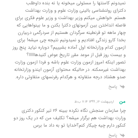
نمیدونم کامنتها را مسئولی میخونه یا نه بنده داوطلب
دکترای رولنشناسی بالینی وزارت علوم و وزارت بهداشت
هستم. خواهش میکنم وزیر بهداشت و وزیر علوم فکری برای
فاصله انداختن بین آزمونهای دکترا بکنن و ما بینواهایی که
چهار ماهه تو قرنطینه سرگردان هستیم از سردرگمی دربیارن
بخدا کارو زندگی افتادیم و نمیدونیم نتیجه چی میشه! برای
ازمون کدام وزارتخانه اول آماده بشیییم؟ دوباره نیاید پنج روز
و بیست روز قبل از موعد مقرر تاریخ عوض کنیدهااااا؟
تصور اینکه امروز ازمون وزارت علوم باشه و فردا ازمون وزارت
بهداشت غیرممکنه. در حالیکه محتوای آزمون ایندو وزارتخانه
صدو هشتاد درجه متفاوته و هرکدام رفرنسهای متفاوتی داره.
پاسخ
من
اردیبهشت ۱۶, ۱۳۹۹ ۷:۱۴ ب٫ظ
چرا سازمان سنجش نگاه نکرده ببینه ۲۶ تیر کنکور دکتری
وزارت بهداشت هم برگزار میشه؟ تکلیف من که در یک روز دو
کنکور دارم چیه چیکار کنم؟خدایا تو به داد ما برس
پاسخ