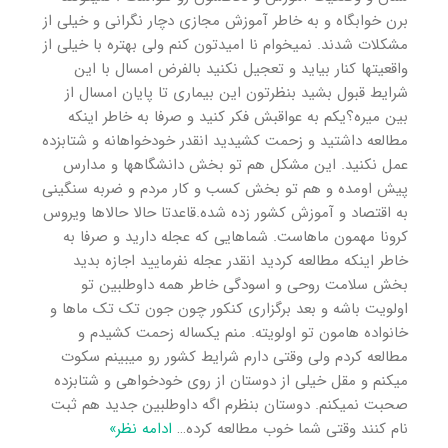
برن خوابگاه و به خاطر آموزش مجازی دچار نگرانی و خیلی از
مشکلات شدند. نمیخوام نا امیدتون کنم ولی بهتره با خیلی از
واقعیتها کنار بیاید و تعجیل نکنید بالفرض امسال با این
شرایط قبول بشید بنظرتون این بیماری تا پایان امسال از
بین میره؟یکم به عواقبش فکر کنید و صرفا به خاطر اینکه
مطالعه داشتید و زحمت کشیدید انقدر خودخواهانه و شتابزده
عمل نکنید‌‌. این مشکل هم تو بخش دانشگاهها و مدارس
پیش اومده و هم تو بخش کسب و کار مردم و ضربه سنگینی
به اقتصاد و آموزش کشور زده شده.قاعدتا حالا حالاها ویروس
کرونا مهمون ماهاست. شماهایی که عجله دارید و صرفا به
خاطر اینکه مطالعه کردید انقدر عجله نفرمایید اجازه بدید
بخش سلامت روحی و اسودگی خاطر همه داوطلبین تو
اولویت باشه و بعد برگزاری کنکور چون جون تک تک ماها و
خانواده هامون تو اولویته. منم یکساله زحمت کشیدم و
مطالعه کردم ولی وقتی دارم شرایط کشور رو میبینم سکوت
میکنم و مقل خیلی از دوستان از روی خودخواهی و شتابزده
صحبت نمیکنم. دوستان بنظرم اگه داوطلبین جدید هم ثبت
نام کنند وقتی شما خوب مطالعه کرده
…
ادامه نظر»