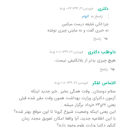
دکتری
فروردین ۲۹, ۱۳۹۹ ۰:۲۳ ق٫ظ
پاسخ به
الهام
چرا الکی شایعه درست میکنین
نه خبری گفت و نه سایتی چیزی نوشته
پاسخ
داوطلب دکتری
فروردین ۲۷, ۱۳۹۹ ۱۱:۱۱ ق٫ظ
هیچ چیزی بدتر از بلاتکلیفی نیست…
پاسخ
التماس تفکر
فروردین ۲۷, ۱۳۹۹ ۱:۱۸ ق٫ظ
سلام دوستان….وقت همگی بخیر….خبر جدید اینکه
آزمون دکترای وزارت بهداشت همون وقت مقرر شده قبلی
یعنی ۲۲و۲۳ خرداد برگزار میشه….
این یعنی اینکه وضعیت شیوع کرونا تا اون موقع بهتر شده؟
با این اطلاعیه جدید، آیا واقعا امکان تعویق مجدد زمان
کنکور دکترا وزارت علوم وجود داره؟