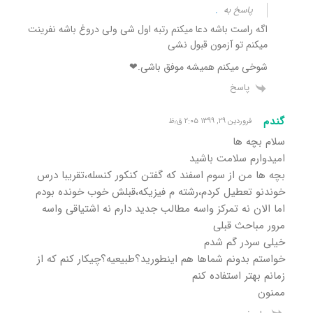
پاسخ به
.
اگه راست باشه دعا میکنم رتبه اول شی ولی دروغ باشه نفرینت
میکنم تو آزمون قبول نشی
شوخی میکنم همیشه موفق باشی.❤
پاسخ
گندم
فروردین ۲۹, ۱۳۹۹ ۲:۰۵ ق٫ظ
سلام بچه ها
امیدوارم سلامت باشید
بچه ها من از سوم اسفند که گفتن کنکور کنسله،تقریبا درس
خوندنو تعطیل کردم،رشته م فیزیکه،قبلش خوب خونده بودم
اما الان نه تمرکز واسه مطالب جدید دارم نه اشتیاقی واسه
مرور مباحث قبلی
خیلی سردر گم شدم
خواستم بدونم شماها هم اینطورید؟طبیعیه؟چیکار کنم که از
زمانم بهتر استفاده کنم
ممنون