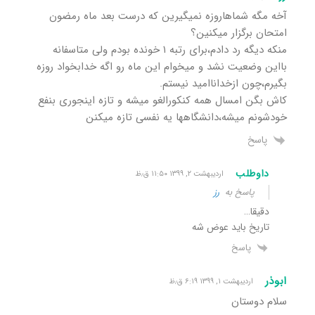
آخه مگه شماهاروزه نمیگیرین که درست بعد ماه رمضون
امتحان برگزار میکنین؟
منکه دیگه رد دادم،برای رتبه ۱ خونده بودم ولی متاسفانه
بااین وضعیت نشد و میخوام این ماه رو اگه خدابخواد روزه
بگیرم،چون ازخداناامید نیستم.
کاش بگن امسال همه کنکورالغو میشه و تازه اینجوری بنفع
خودشونم میشه،دانشگاهها یه نفسی تازه میکنن
پاسخ
داوطلب
اردیبهشت ۲, ۱۳۹۹ ۱۱:۵۰ ق٫ظ
پاسخ به
رز
دقیقا…
تاریخ باید عوض شه
پاسخ
ابوذر
اردیبهشت ۱, ۱۳۹۹ ۶:۱۹ ق٫ظ
سلام دوستان