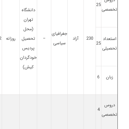
25
تخصصی
دانشگاه
تهران
(محل
جغرافیای
230
آزاد
–
تحصیل
روزانه
2
استعداد
سیاسی
25
پردیس
تحصیلی
خودگردان
کیش)
زبان
6
دروس
4
تخصصی