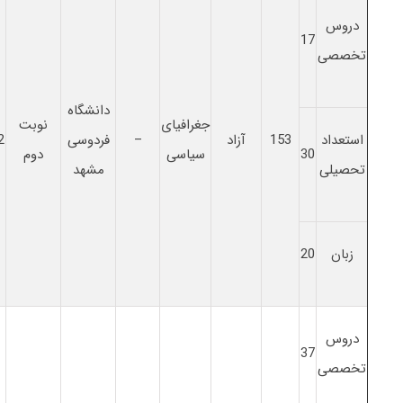
دروس
17
تخصصی
دانشگاه
جغرافیای
نوبت
استعداد
153
آزاد
–
فردوسی
2
30
سیاسی
دوم
تحصیلی
مشهد
زبان
20
دروس
37
تخصصی