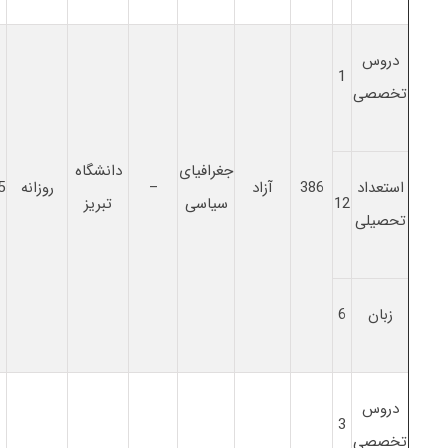
دروس
1
تخصصی
جغرافیای
دانشگاه
استعداد
386
آزاد
–
روزانه
5
12
سیاسی
تبریز
تحصیلی
زبان
6
دروس
3
تخصصی