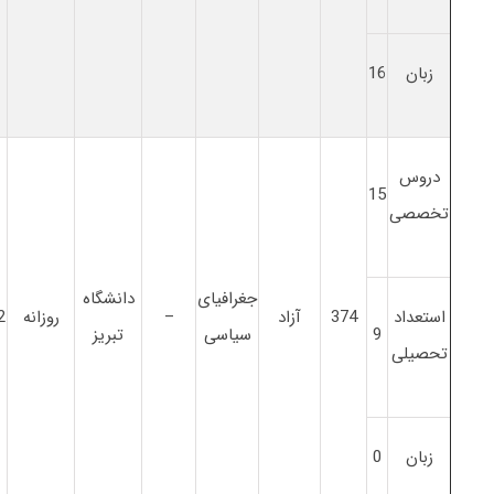
زبان
16
دروس
15
تخصصی
جغرافیای
دانشگاه
استعداد
374
آزاد
–
روزانه
2
9
سیاسی
تبریز
تحصیلی
زبان
0