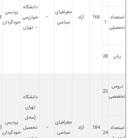
دانشگاه
جغرافیای
پردیس
استعداد
168
آزاد
–
خوارزمی
8
1
سیاسی
خودگردان
تحصیلی
– تهران
زبان
28
دروس
23
تخصصی
دانشگاه
تهران
(محل
جغرافیای
پردیس
184
آزاد
–
تحصیل
0
استعداد
سیاسی
خودگردان
24
پردیس
تحصیلی