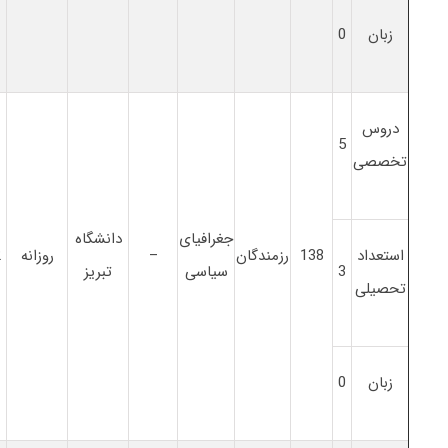
زبان
0
دروس
5
تخصصی
جغرافیای
دانشگاه
استعداد
138
رزمندگان
–
روزانه
2
3
سیاسی
تبریز
تحصیلی
زبان
0