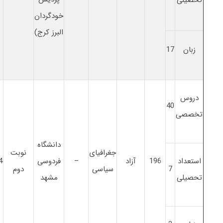
خودگردان
البرز کرج)
زبان
17
دروس
40
تخصصی
دانشگاه
جغرافیای
نوبت
استعداد
196
آزاد
–
فردوسی
4
7
سیاسی
دوم
تحصیلی
مشهد