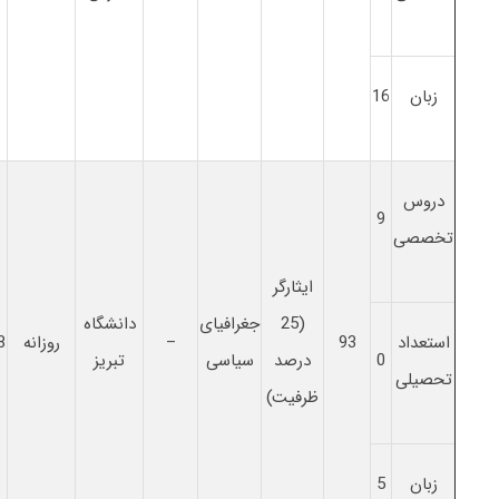
زبان
16
دروس
9
تخصصی
ایثارگر
(25
جغرافیای
دانشگاه
استعداد
93
–
روزانه
8
0
درصد
سیاسی
تبریز
تحصیلی
ظرفیت)
زبان
5