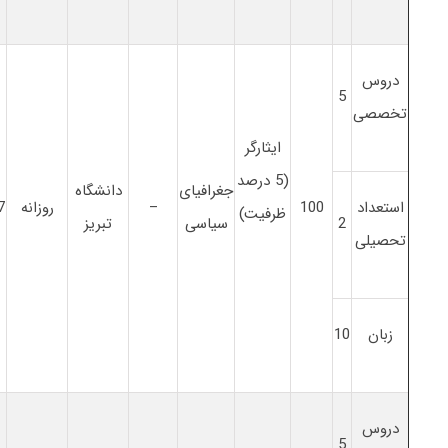
دروس
5
تخصصی
ایثارگر
(5 درصد
جغرافیای
دانشگاه
استعداد
100
–
روزانه
7
ظرفیت)
2
سیاسی
تبریز
تحصیلی
زبان
10
دروس
5