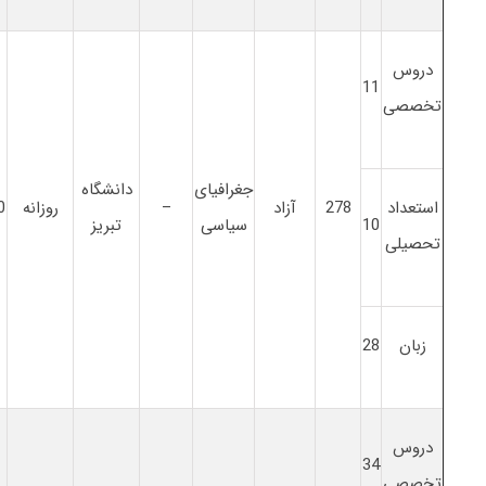
دروس
11
تخصصی
جغرافیای
دانشگاه
استعداد
278
آزاد
–
روزانه
0
10
سیاسی
تبریز
تحصیلی
زبان
28
دروس
34
تخصصی