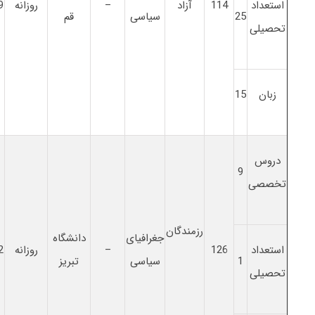
استعداد
114
آزاد
–
روزانه
9
25
سیاسی
قم
تحصیلی
زبان
15
دروس
9
تخصصی
رزمندگان
جغرافیای
دانشگاه
استعداد
126
–
روزانه
2
1
سیاسی
تبریز
تحصیلی