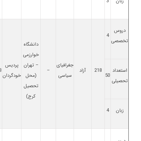
زبان
3
دروس
4
تخصصی
دانشگاه
خوارزمی
جغرافیای
– تهران
پردیس
استعداد
218
آزاد
–
3
50
سیاسی
(محل
خودگردان
تحصیلی
تحصیل
کرج)
زبان
4
دروس