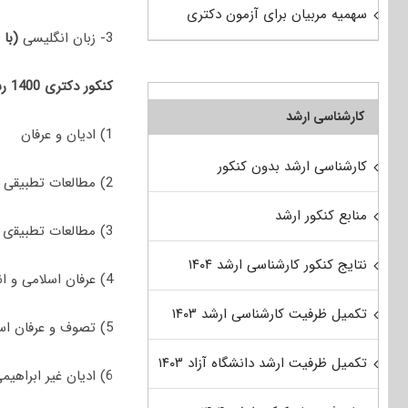
سهمیه مربیان برای آزمون دکتری
3- زبان انگلیسی
(با 
کنکور دکتری 1400 رشته ادیان و عرفان (سراسری و دانشگاه آزاد) جهت پذیرش در رشته/گرایش‌های زیر برگزار شد:
کارشناسی ارشد
1) ادﻳﺎن و ﻋﺮﻓﺎن
کارشناسی ارشد بدون کنکور
2) ﻣﻄﺎﻟﻌﺎت تطبیقی ادﻳﺎن (گرایش اﻟﻬﻴﺎت مسیحی)
منابع کنکور ارشد
3) ﻣﻄﺎﻟﻌﺎت ﺗﻄﺒﻴﻘی ﻣﺬاﻫﺐ اﺳﻼمی
نتایج کنکور کارشناسی ارشد ۱۴۰۴
4) ﻋﺮﻓﺎن اﺳﻼمی و اندیشه اﻣﺎم خمینی (ره)
تکمیل ظرفیت کارشناسی ارشد ۱۴۰۳
5) ﺗﺼﻮف و ﻋﺮﻓﺎن اﺳﻼمی
تکمیل ظرفیت ارشد دانشگاه آزاد ۱۴۰۳
6) ادﻳﺎن ﻏﻴﺮ اﺑﺮاهیمی (گرایش ادیان ایرانی)