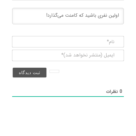
نام*
ایمیل
(منتشر
نخواهد
شد)*
0
نظرات