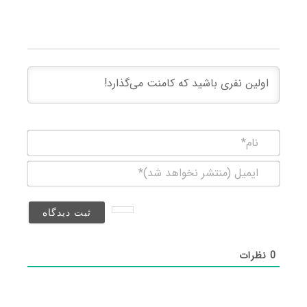
نام*
ایمیل
(منتشر
نخواهد
شد)*
0
نظرات