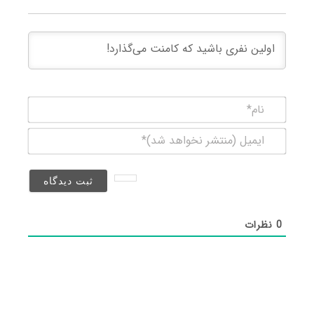
نام*
ایمیل
(منتشر
نخواهد
شد)*
0
نظرات