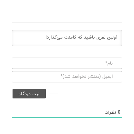
نام*
ایمیل
(منتشر
نخواهد
شد)*
0
نظرات