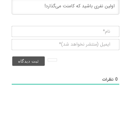
نام*
ایمیل
(منتشر
نخواهد
شد)*
0
نظرات