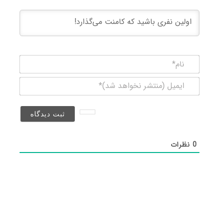
نام*
ایمیل
(منتشر
نخواهد
شد)*
0
نظرات