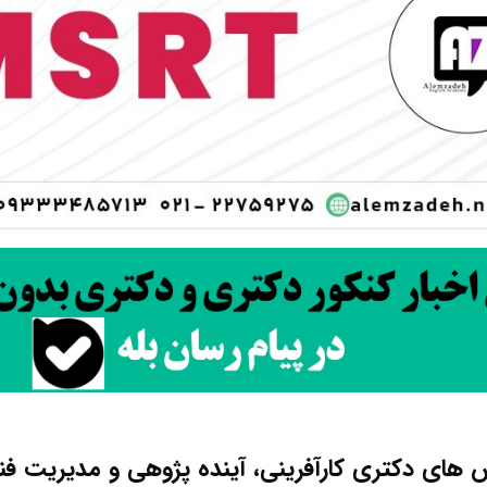
 های دکتری ﻛﺎرآفرینی، آینده پژوهی و ﻣﺪﻳﺮﻳﺖ فن