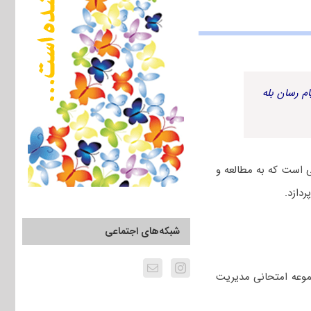
م رسان بله
ی است که به مطالعه و
دازد.
شبکه‌های اجتماعی
جموعه امتحانی ﻣﺪﻳﺮﻳﺖ