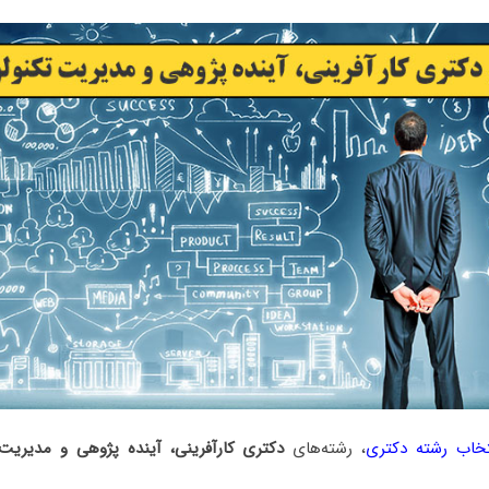
تخاب رشته دکتری
، رشته‌های
دکتری ﻛﺎرآفرینی، آینده پژوهی و ﻣﺪﻳﺮﻳﺖ