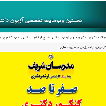
والات دکتری
دکتری بدون آزمون
دکتری خارج از کشور
دکتری بدون کنکور پرد
رآفرینی، آینده پژوهی و ﻣﺪﻳﺮﻳﺖ فناوری