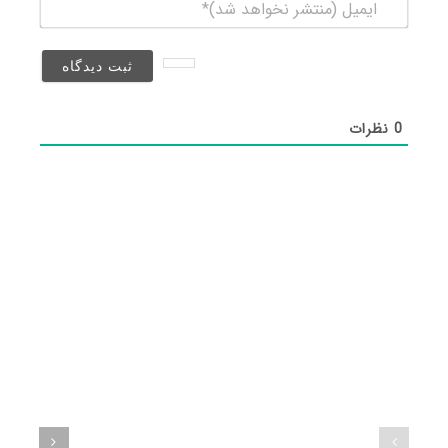
ایمیل
(منتشر
نخواهد
شد)*
0
نظرات