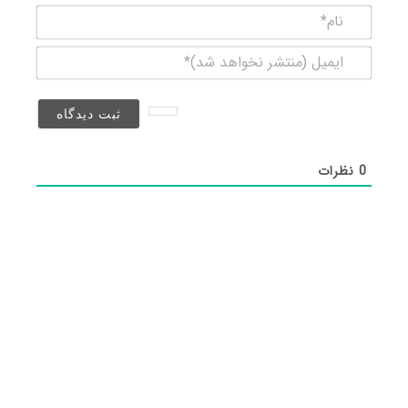
نام*
ایمیل
(منتشر
نخواهد
شد)*
0
نظرات