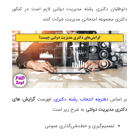
داوطلبان دکتری رشته مدیریت دولتی لازم است در کنکور
دکتری مجموعه امتحانی ﻣﺪﻳﺮﻳﺖ شرکت کنند.
بر اساس
دفترچه انتخاب رشته دکتری
، فهرست
گرایش های
دکتری مدیریت دولتی
به شرح زیر است:
ﺗﺼﻤﻴﻢﮔﻴﺮی و ﺧﻂﻣشیﮔﺬاری ﻋﻤﻮمی