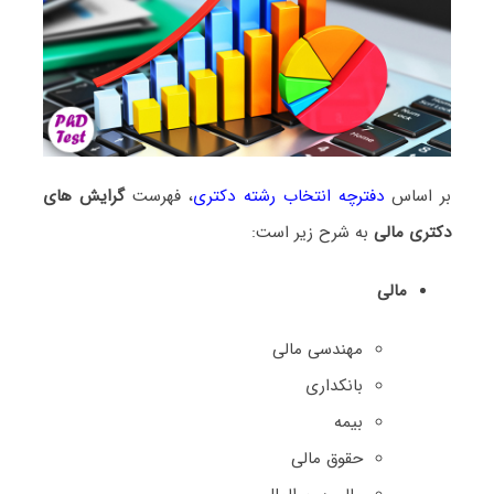
بر اساس
دفترچه انتخاب رشته دکتری
، فهرست
گرایش های
دکتری ﻣﺎلی
به شرح زیر است:
مالی
ﻣﻬﻨﺪسی ﻣﺎلی
ﺑﺎﻧﻜﺪاری
بیمه
حقوق مالی