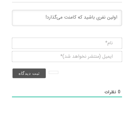
نام*
ایمیل
(منتشر
نخواهد
شد)*
0
نظرات