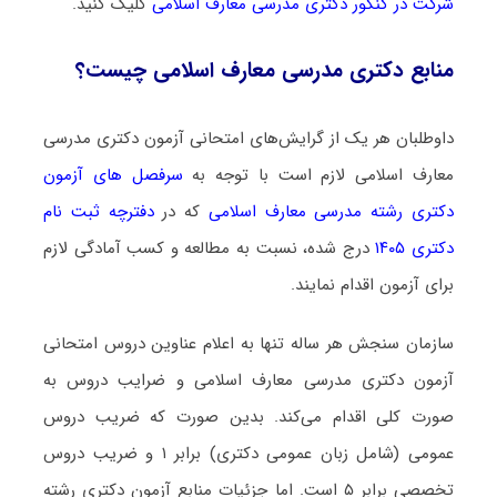
شرکت در کنکور دکتری ﻣﺪرسی ﻣﻌﺎرف اﺳﻼمی
کلیک کنید.
منابع دکتری ﻣﺪرسی ﻣﻌﺎرف اﺳﻼمی چیست؟
داوطلبان هر یک از گرایش‌های امتحانی آزمون دکتری ﻣﺪرسی
ﻣﻌﺎرف اﺳﻼمی لازم است با توجه به
سرفصل های آزمون
دکتری رشته ﻣﺪرسی ﻣﻌﺎرف اﺳﻼمی
که در
دفترچه ثبت نام
دکتری ۱۴۰۵
درج شده، نسبت به مطالعه و کسب آمادگی لازم
برای آزمون اقدام نمایند.
سازمان سنجش هر ساله تنها به اعلام عناوین دروس امتحانی
آزمون دکتری ﻣﺪرسی ﻣﻌﺎرف اﺳﻼمی و ضرایب دروس به
صورت کلی اقدام می‌کند. بدین صورت که ضریب دروس
عمومی (شامل زبان عمومی دکتری) برابر ۱ و ضریب دروس
تخصصی برابر ۵ است. اما جزئیات منابع آزمون دکتری رشته