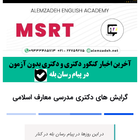
گرایش های دکتری ﻣﺪرسی ﻣﻌﺎرف اﺳﻼمی
در این روزها در پیام رسان بله در کنار