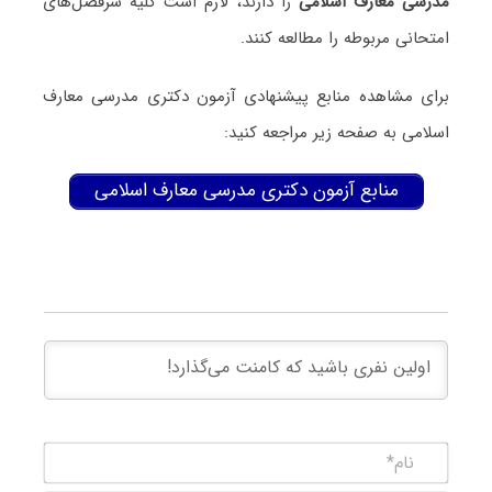
ﻣﺪرسی ﻣﻌﺎرف اﺳﻼمی
را دارند، لازم است کلیه سرفصل‌های
امتحانی مربوطه را مطالعه کنند.
برای مشاهده منابع پیشنهادی آزمون دکتری ﻣﺪرسی ﻣﻌﺎرف
اﺳﻼمی به صفحه زیر مراجعه کنید:
منابع آزمون دکتری ﻣﺪرسی ﻣﻌﺎرف اﺳﻼمی
نام*