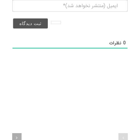
ایمیل
(منتشر
نخواهد
شد)*
0
نظرات