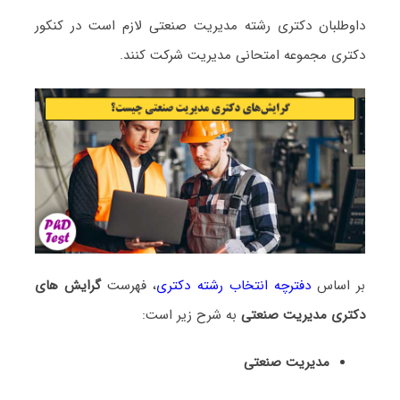
داوطلبان دکتری رشته ﻣﺪﻳﺮﻳﺖ صنعتی لازم است در کنکور
دکتری مجموعه امتحانی ﻣﺪﻳﺮﻳﺖ شرکت کنند.
بر اساس
دفترچه انتخاب رشته دکتری
، فهرست
گرایش های
دکتری ﻣﺪﻳﺮﻳﺖ صنعتی
به شرح زیر است:
مدیریت صنعتی