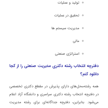
ﺗﻮﻟﻴﺪ و ﻋﻤﻠﻴﺎت
ﺗﺤﻘﻴﻖ در ﻋﻤﻠﻴﺎت
ﻣﺪﻳﺮﻳﺖ ﺳﻴﺴﺘﻢ ﻫﺎ
مالی
استراتژی صنعتی
دفترچه انتخاب رشته دکتری ﻣﺪﻳﺮﻳﺖ صنعتی را از کجا
دانلود کنم؟
همه رشته‌محل‌های دارای پذیرش در مقطع دکتری تخصصی
در دفترچه انتخاب رشته دکتری سراسری و دانشگاه آزاد اعلام
می‌شود. بنابراین، دفترچه جداگانه‌ای برای رشته ﻣﺪﻳﺮﻳﺖ