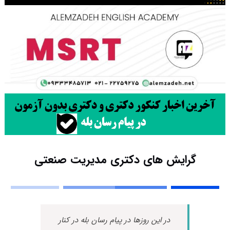
گرایش های دکتری ﻣﺪﻳﺮﻳﺖ صنعتی
در این روزها در پیام رسان بله در کنار