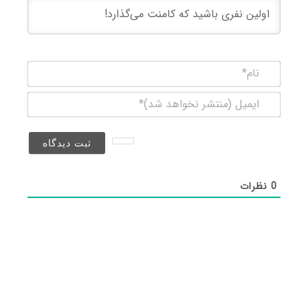
نام*
ایمیل
(منتشر
نخواهد
شد)*
0
نظرات