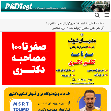
فتن
ه
حتوا
صفحه اصلی
لرزه شناسی
,
گرایش های دکتری
گرایش های دکتری ژﺋﻮﻓﻴﺰیک – لرزه شناسی