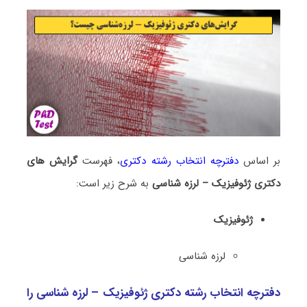
بر اساس
دفترچه انتخاب رشته دکتری
، فهرست
گرایش های
دکتری ژﺋﻮﻓﻴﺰیک – لرزه شناسی
به شرح زیر است:
ژﺋﻮﻓﻴﺰیک
لرزه شناسی
دفترچه انتخاب رشته دکتری ژﺋﻮﻓﻴﺰیک – لرزه شناسی را