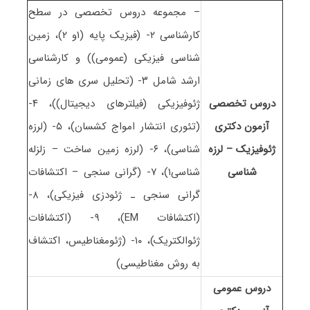
– مجموعه دروس تخصصی در سطح
کارشناسی ۲- (فیزیک پایه (۱و ۲)، زمین
شناسی فیزیکی (عمومی)) و کارشناسی
ارشد شامل ۳- (تحلیل سری های زمانی
دروس تخصصی
ژئوفیزیکی (فیلترهای دیجیتال))، ۴-
آزمون دکتری
(تئوری انتشار امواج کشسان)، ۵- (لرزه
ژﺋﻮﻓﻴﺰیک – لرزه
شناسی)، ۶- (لرزه زمین ساخت – زلزله
شناسی
شناسی۱)، ۷- (گرانی سنجی – اکتشافات
گرانی سنجی ـ ژئودزی فیزیکی)، ۸-
(اﻛﺘﺸﺎﻓﺎت EM)، ۹- (اﻛﺘﺸﺎﻓﺎت
ژﺋﻮاﻟﻜﺘﺮیک)، ۱۰- (ژﺋﻮﻣﻐﻨﺎﻃﻴﺲ، اﻛﺘﺸﺎف
ﺑﻪ روش ﻣﻐﻨﺎطیسی)
دروس عمومی