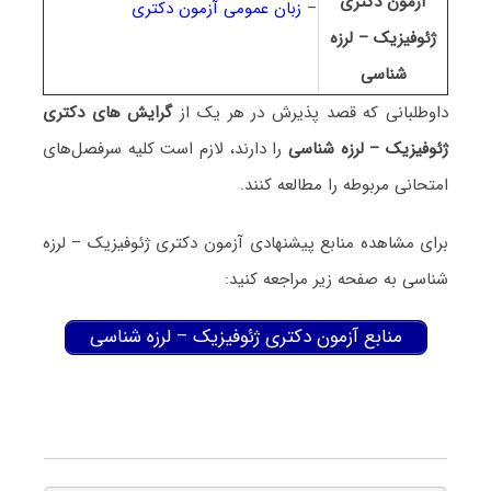
آزمون دکتری
–
زبان عمومی آزمون دکتری
ژﺋﻮﻓﻴﺰیک – لرزه
شناسی
داوطلبانی که قصد پذیرش در هر یک از
گرایش های دکتری
ژﺋﻮﻓﻴﺰیک – لرزه شناسی
را دارند، لازم است کلیه سرفصل‌های
امتحانی مربوطه را مطالعه کنند.
برای مشاهده منابع پیشنهادی آزمون دکتری ژﺋﻮﻓﻴﺰیک – لرزه
شناسی به صفحه زیر مراجعه کنید:
منابع آزمون دکتری ژﺋﻮﻓﻴﺰیک – لرزه شناسی