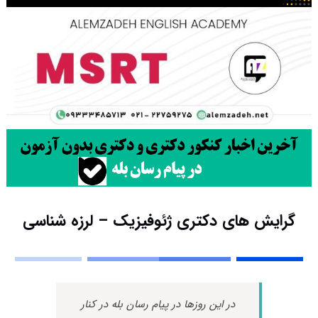
گرایش های دکتری ژﺋﻮﻓﻴﺰیک – لرزه شناسی
در این روزها در پیام رسان بله در کنار