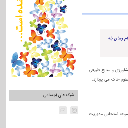
م رسان بله
اورزی و منابع طبیعی
لوم خاک می پردازد.
شبکه‌های اجتماعی
موعه امتحانی ﻣﺪﻳﺮﻳﺖ