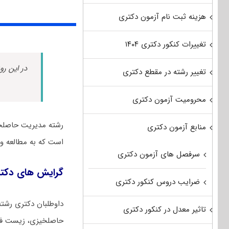
هزینه ثبت نام آزمون دکتری
تغییرات کنکور دکتری ۱۴۰۴
در این رو
تغییر رشته در مقطع دکتری
محرومیت آزمون دکتری
رشته ﻣﺪﻳﺮﻳﺖ حاصلخی
منابع آزمون دکتری
است که به مطالعه و 
سرفصل های آزمون دکتری
گرایش های دکت
ضرایب دروس کنکور دکتری
داوطلبان دکتری رشت
تاثیر معدل در کنکور دکتری
حاصلخیزی، زﻳﺴﺖ ﻓﻨﺎ