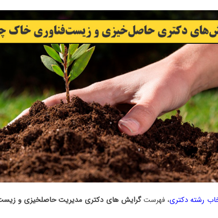
خاب رشته دکتری
، فهرست
گرایش های دکتری ﻣﺪﻳﺮﻳﺖ حاصلخیزی و زﻳﺴﺖ