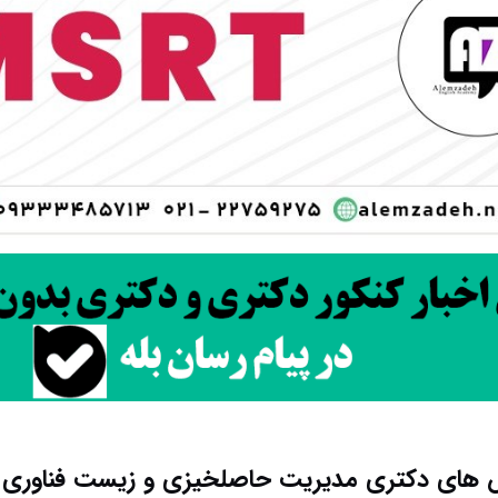
 های دکتری ﻣﺪﻳﺮﻳﺖ حاصلخیزی و زﻳﺴﺖ ﻓﻨﺎوری