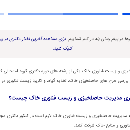
زها در پیام رسان بله در کنار شماییم.
برای مشاهده آخرین اخبار دکتری در پیا
کلیک کنید.
زی و زﻳﺴﺖ ﻓﻨﺎوری ﺧﺎک یکی از رشته های دوره دکتری گروه امتحانی کش
بررسی طرح های حاصلخیزی خاک، تغذیه گیاه، و کاربرد زیست فناوری در ع
ری ﻣﺪﻳﺮﻳﺖ حاصلخیزی و زﻳﺴﺖ ﻓﻨﺎوری ﺧﺎک چیست؟
ه ﻣﺪﻳﺮﻳﺖ حاصلخیزی و زﻳﺴﺖ ﻓﻨﺎوری ﺧﺎک لازم است در کنکور دکتری مج
وری و منابع ﺧﺎک شرکت کنند.