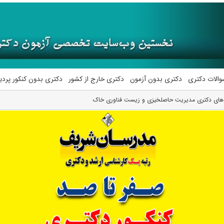
والات دکتری
دکتری بدون آزمون
دکتری خارج از کشور
دکتری بدون کنکور پرد
های دکتری ﻣﺪﻳﺮﻳﺖ حاصلخیزی و زﻳﺴﺖ ﻓﻨﺎوری ﺧﺎک