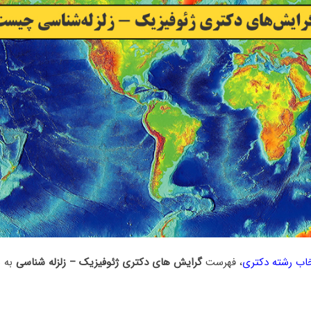
خاب رشته دکتری
، فهرست
گرایش های دکتری ژﺋﻮﻓﻴﺰیک – زلزله شناسی
به 