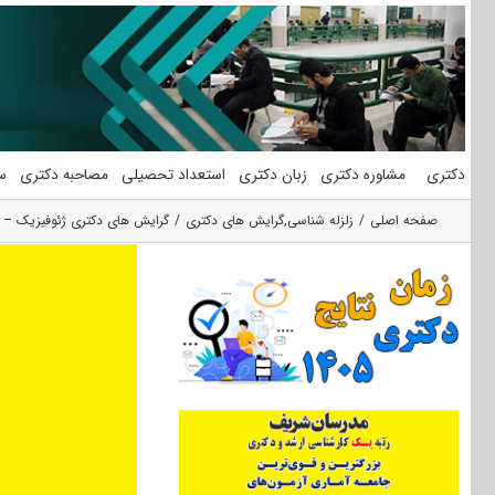
فتن
ه
حتوا
دکتری
مشاوره دکتری
زبان دکتری
استعداد تحصیلی
مصاحبه دکتری
س
صفحه اصلی
زلزله شناسی
,
گرایش های دکتری
گرایش های دکتری ژﺋﻮﻓﻴﺰیک – ز