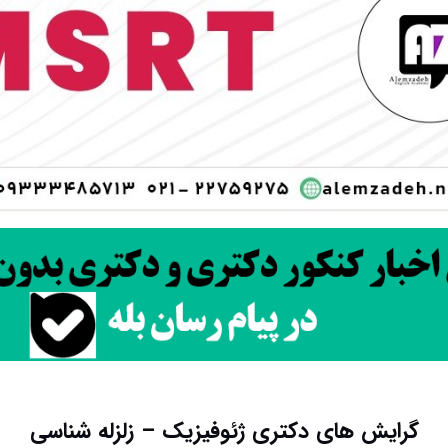
گرایش های دکتری ژﺋﻮﻓﻴﺰیک – زلزله شناسی