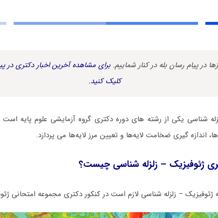
زها در پیام رسان بله در کنار شماییم.
برای مشاهده آخرین اخبار دکتری در پیا
کلیک کنید.
زله شناسی یکی از رشته های دوره دکتری گروه آزمایشی علوم پایه است ک
‌ها، اندازه گیری ضخامت لایه‌ها و تعیین مرز لایه‌ها می پردازد.
ی ژﺋﻮﻓﻴﺰیک – زلزله شناسی چیست؟
 ژﺋﻮﻓﻴﺰیک – زلزله شناسی لازم است در کنکور دکتری مجموعه امتحانی ژﺋﻮ