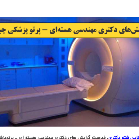
خاب رشته دکتری
، فهرست گرایش های دکتری مهندسی هسته ای ـ ﭘﺮﺗﻮﭘﺰ