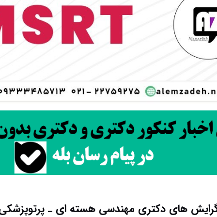
رایش های دکتری مهندسی هسته ای ـ ﭘﺮﺗﻮﭘﺰشکی