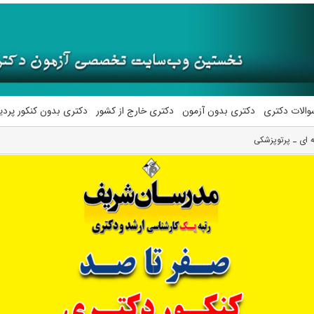
والات دکتری
دکتری بدون آزمون
دکتری خارج از کشور
دکتری بدون کنکور پرد
ای ـ ﭘﺮﺗﻮﭘﺰشکی