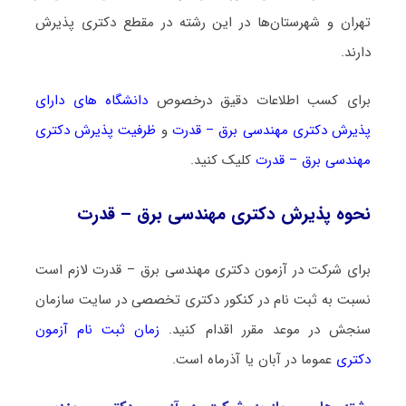
تهران و شهرستان‌ها در این رشته در مقطع دکتری پذیرش
دارند.
برای کسب اطلاعات دقیق درخصوص
دانشگاه های دارای
پذیرش دکتری ﻣﻬﻨﺪسی ﺑﺮق – ﻗﺪرت
و
ظرفیت پذیرش دکتری
ﻣﻬﻨﺪسی ﺑﺮق – ﻗﺪرت
کلیک کنید.
نحوه پذیرش دکتری ﻣﻬﻨﺪسی ﺑﺮق – ﻗﺪرت
برای شرکت در آزمون دکتری ﻣﻬﻨﺪسی ﺑﺮق – ﻗﺪرت لازم است
نسبت به ثبت نام در کنکور دکتری تخصصی در سایت سازمان
سنجش در موعد مقرر اقدام کنید.
زمان ثبت نام آزمون
دکتری
عموما در آبان یا آذرماه است.