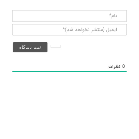
نام*
ایمیل
(منتشر
نخواهد
شد)*
0
نظرات