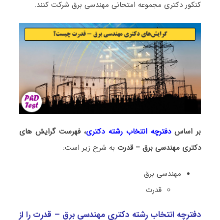
کنکور دکتری مجموعه امتحانی ﻣﻬﻨﺪسی ﺑﺮق شرکت کنند.
بر اساس
دفترچه انتخاب رشته دکتری
، فهرست گرایش های
دکتری ﻣﻬﻨﺪسی ﺑﺮق – ﻗﺪرت
به شرح زیر است:
ﻣﻬﻨﺪسی ﺑﺮق
ﻗﺪرت
دفترچه انتخاب رشته دکتری ﻣﻬﻨﺪسی ﺑﺮق – ﻗﺪرت را از