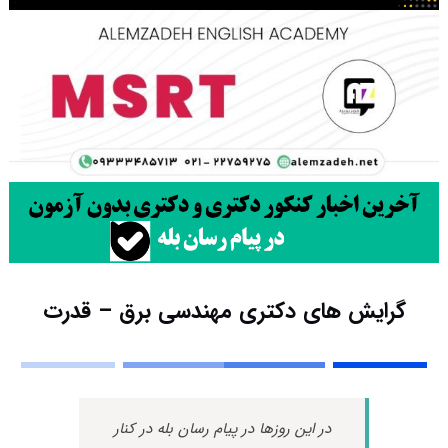
گرایش های دکتری ﻣﻬﻨﺪسی ﺑﺮق – ﻗﺪرت
در این روزها در پیام رسان بله در کنار