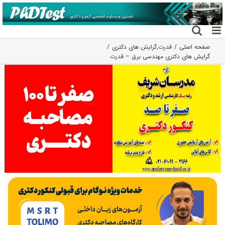
فتن
ه
حتوا
صفحه اصلی
قدرت
,
گرایش های دکتری
گرایش های دکتری ﻣﻬﻨﺪسی ﺑﺮق – ﻗﺪرت