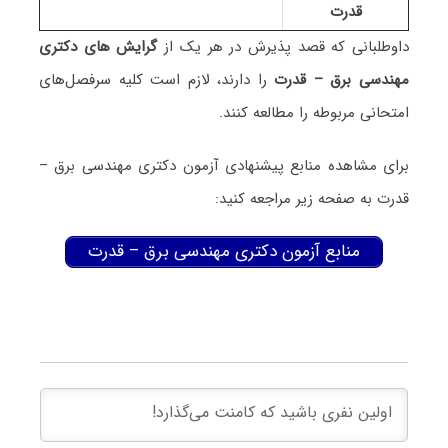
ﻗﺪرت
داوطلبانی که قصد پذیرش در هر یک از
گرایش های دکتری
ﻣﻬﻨﺪسی ﺑﺮق – ﻗﺪرت
را دارند، لازم است کلیه سرفصل‌های
امتحانی مربوطه را مطالعه کنند.
برای مشاهده منابع پیشنهادی آزمون دکتری ﻣﻬﻨﺪسی ﺑﺮق –
ﻗﺪرت به صفحه زیر مراجعه کنید:
منابع آزمون دکتری ﻣﻬﻨﺪسی ﺑﺮق – ﻗﺪرت