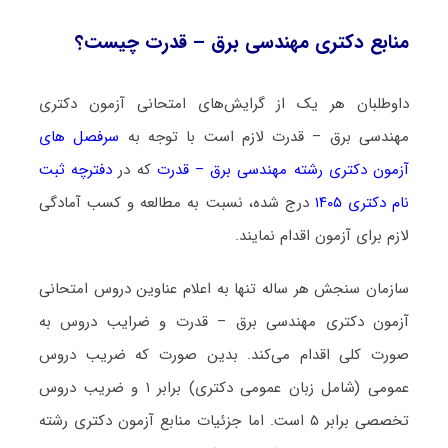
منابع دکتری ﻣﻬﻨﺪسی ﺑﺮق – ﻗﺪرت چیست؟
داوطلبان هر یک از گرایش‌های امتحانی آزمون دکتری
ﻣﻬﻨﺪسی ﺑﺮق – ﻗﺪرت لازم است با توجه به
سرفصل های
آزمون دکتری رشته ﻣﻬﻨﺪسی ﺑﺮق – ﻗﺪرت
که در
دفترچه ثبت
نام دکتری ۱۴۰۵
درج شده، نسبت به مطالعه و کسب آمادگی
لازم برای آزمون اقدام نمایند.
سازمان سنجش هر ساله تنها به اعلام عناوین دروس امتحانی
آزمون دکتری ﻣﻬﻨﺪسی ﺑﺮق – ﻗﺪرت و ضرایب دروس به
صورت کلی اقدام می‌کند. بدین صورت که ضریب دروس
عمومی (شامل زبان عمومی دکتری) برابر ۱ و ضریب دروس
تخصصی برابر ۵ است. اما جزئیات منابع آزمون دکتری رشته