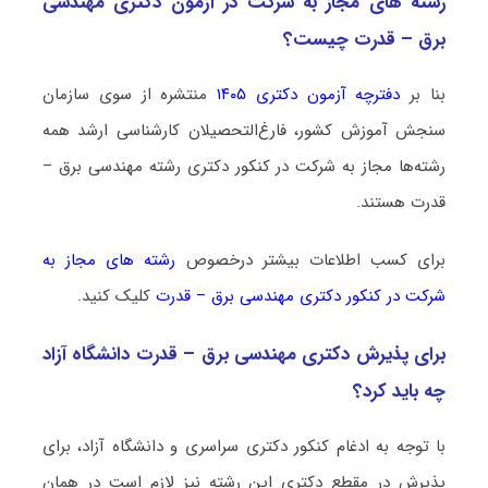
رشته­ های مجاز به شرکت در آزمون دکتری ﻣﻬﻨﺪسی
ﺑﺮق – ﻗﺪرت چیست؟
بنا بر
دفترچه آزمون دکتری ۱۴۰۵
منتشره از سوی سازمان
سنجش آموزش کشور، فارغ‌التحصیلان کارشناسی ارشد همه
رشته‌ها مجاز به شرکت در کنکور دکتری رشته ﻣﻬﻨﺪسی ﺑﺮق –
ﻗﺪرت هستند.
برای کسب اطلاعات بیشتر درخصوص
رشته های مجاز به
شرکت در کنکور دکتری ﻣﻬﻨﺪسی ﺑﺮق – ﻗﺪرت
کلیک کنید.
برای پذیرش دکتری ﻣﻬﻨﺪسی ﺑﺮق – ﻗﺪرت دانشگاه آزاد
چه باید کرد؟
با توجه به ادغام کنکور دکتری سراسری و دانشگاه آزاد، برای
پذیرش در مقطع دکتری این رشته نیز لازم است در همان