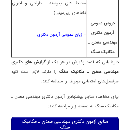
محیط های پیوسته ـ طراحی و اجرای
فضاهای زیرزمینی)
دروس عمومی
آزمون دکتری
–
زبان عمومی آزمون دکتری
ﻣﻬﻨﺪسی ﻣﻌﺪن ـ
ﻣﻜﺎنیک ﺳﻨﮓ
داوطلبانی که قصد پذیرش در هر یک از
گرایش های دکتری
ﻣﻬﻨﺪسی ﻣﻌﺪن ـ ﻣﻜﺎنیک ﺳﻨﮓ
را دارند، لازم است کلیه
سرفصل‌های امتحانی مربوطه را مطالعه کنند.
برای مشاهده منابع پیشنهادی آزمون دکتری ﻣﻬﻨﺪسی ﻣﻌﺪن ـ
ﻣﻜﺎنیک ﺳﻨﮓ به صفحه زیر مراجعه کنید:
منابع آزمون دکتری ﻣﻬﻨﺪسی ﻣﻌﺪن ـ ﻣﻜﺎنیک
ﺳﻨﮓ