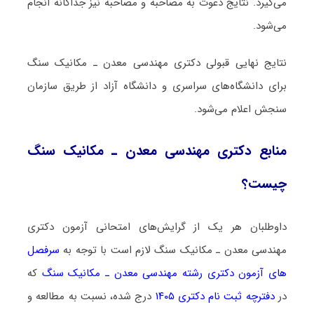
می‌گیرد. نتایج دعوت به مصاحبه و مصاحبه نیز جداگانه انجام
می‌شود.
نتایج نهایی قبولی دکتری ﻣﻬﻨﺪسی ﻣﻌﺪن ـ ﻣﻜﺎنیک ﺳﻨﮓ
برای دانشگاه‌های سراسری و دانشگاه آزاد از طریق سازمان
سنجش اعلام می‌شود.
منابع دکتری ﻣﻬﻨﺪسی ﻣﻌﺪن ـ ﻣﻜﺎنیک ﺳﻨﮓ
چیست؟
داوطلبان هر یک از گرایش‌های امتحانی آزمون دکتری
ﻣﻬﻨﺪسی ﻣﻌﺪن ـ ﻣﻜﺎنیک ﺳﻨﮓ لازم است با توجه به
سرفصل
های آزمون دکتری رشته ﻣﻬﻨﺪسی ﻣﻌﺪن ـ ﻣﻜﺎنیک ﺳﻨﮓ
که
در
دفترچه ثبت نام دکتری ۱۴۰۵
درج شده، نسبت به مطالعه و