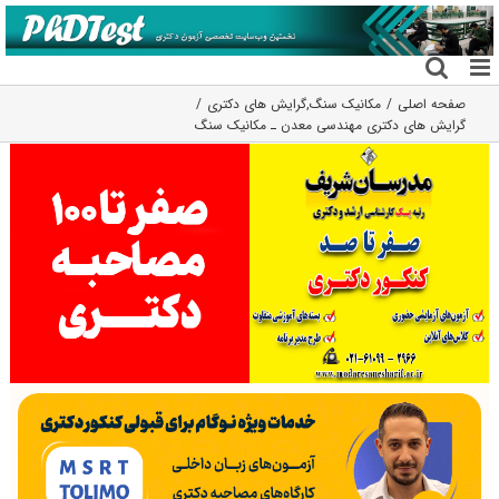
فتن
ه
حتوا
صفحه اصلی
مکانیک سنگ
,
گرایش های دکتری
گرایش های دکتری ﻣﻬﻨﺪسی ﻣﻌﺪن ـ ﻣﻜﺎنیک ﺳﻨﮓ