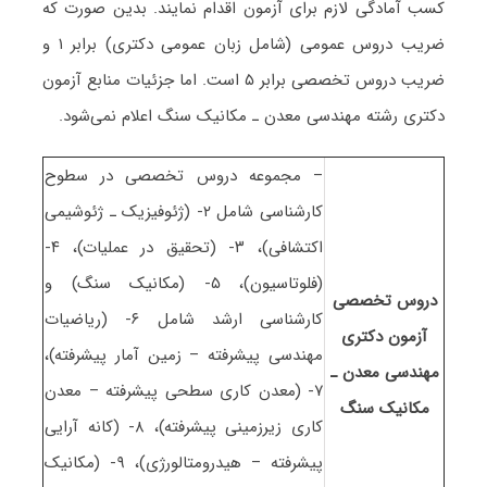
کسب آمادگی لازم برای آزمون اقدام نمایند. بدین صورت که
ضریب دروس عمومی (شامل زبان عمومی دکتری) برابر ۱ و
ضریب دروس تخصصی برابر ۵ است. اما جزئیات منابع آزمون
دکتری رشته ﻣﻬﻨﺪسی ﻣﻌﺪن ـ ﻣﻜﺎنیک ﺳﻨﮓ اعلام نمی‌شود.
– مجموعه دروس تخصصی در سطوح
کارشناسی شامل ۲- (ژئوفیزیک ـ ژئوشیمی
اکتشافی)، ۳- (تحقیق در عملیات)، ۴-
(فلوتاسیون)، ۵- (مکانیک سنگ) و
دروس تخصصی
کارشناسی ارشد شامل ۶- (ریاضیات
آزمون دکتری
مهندسی پیشرفته – زمین آمار پیشرفته)،
ﻣﻬﻨﺪسی ﻣﻌﺪن ـ
۷- (معدن کاری سطحی پیشرفته – معدن
ﻣﻜﺎنیک ﺳﻨﮓ
کاری زیرزمینی پیشرفته)، ۸- (کانه آرایی
پیشرفته – هیدرومتالورژی)، ۹- (مکانیک