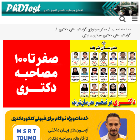
فتن
ه
حتوا
صفحه اصلی
میکروبیولوژی
,
گرایش های دکتری
گرایش های دکتری ﻣﻴﻜﺮوﺑﻴﻮﻟﻮژی