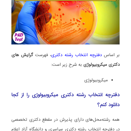
بر اساس
دفترچه انتخاب رشته دکتری
، فهرست
گرایش های
دکتری ﻣﻴﻜﺮوﺑﻴﻮﻟﻮژی
به شرح زیر است:
ﻣﻴﻜﺮوﺑﻴﻮﻟﻮژی
دفترچه انتخاب رشته دکتری ﻣﻴﻜﺮوﺑﻴﻮﻟﻮژی را از کجا
دانلود کنم؟
همه رشته‌محل‌های دارای پذیرش در مقطع دکتری تخصصی
در دفترچه انتخاب رشته دکتری سراسری و دانشگاه آزاد اعلام