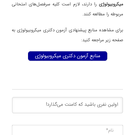
ﻣﻴﻜﺮوﺑﻴﻮﻟﻮژی
را دارند، لازم است کلیه سرفصل‌های امتحانی
مربوطه را مطالعه کنند.
برای مشاهده منابع پیشنهادی آزمون دکتری ﻣﻴﻜﺮوﺑﻴﻮﻟﻮژی به
صفحه زیر مراجعه کنید:
منابع آزمون دکتری ﻣﻴﻜﺮوﺑﻴﻮﻟﻮژی
نام*