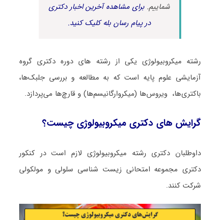
شماییم.
برای مشاهده آخرین اخبار دکتری
در پیام رسان بله کلیک کنید.
رشته ﻣﻴﻜﺮوﺑﻴﻮﻟﻮژی یکی از رشته های دوره دکتری گروه
آزمایشی علوم پایه است که به مطالعه و بررسی جلبک‌ها،
باکتری‌ها، ویروس‌ها (میکروارگانیسم‌ها) و قارچ‌ها می‌پردازد.
گرایش های دکتری ﻣﻴﻜﺮوﺑﻴﻮﻟﻮژی چیست؟
داوطلبان دکتری رشته ﻣﻴﻜﺮوﺑﻴﻮﻟﻮژی لازم است در کنکور
دکتری مجموعه امتحانی زیست شناسی ﺳﻠﻮلی و ﻣﻮﻟﻜﻮلی
شرکت کنند.