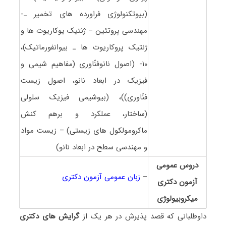
(بیوتکنولوژی فراورده های تخمیر ـ-
مهندسی پروتئین – ژنتیک یوکاریوت ها و
ژنتیک پروکاریوت ها ـ بیوانفورماتیک)،
۱۰- (اصول نانوفنّاوری (مفاهیم شیمی و
فیزیک در ابعاد نانو، اصول زیست
فنّاوری))، (بیوشیمی فیزیک سلولی
(ساختار، عملکرد و برهم کنش
ماکرومولکول های زیستی) – زیست مواد
و مهندسی سطح در ابعاد نانو)
دروس عمومی
–
زبان عمومی آزمون دکتری
آزمون دکتری
ﻣﻴﻜﺮوﺑﻴﻮﻟﻮژی
داوطلبانی که قصد پذیرش در هر یک از
گرایش های دکتری