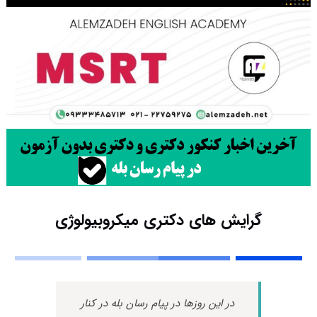
گرایش های دکتری ﻣﻴﻜﺮوﺑﻴﻮﻟﻮژی
در این روزها در پیام رسان بله در کنار