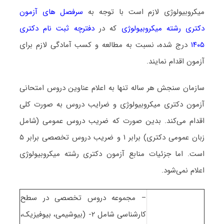
ﻣﻴﻜﺮوﺑﻴﻮﻟﻮژی لازم است با توجه به
سرفصل های آزمون
دکتری رشته ﻣﻴﻜﺮوﺑﻴﻮﻟﻮژی
که در
دفترچه ثبت نام دکتری
۱۴۰۵
درج شده، نسبت به مطالعه و کسب آمادگی لازم برای
آزمون اقدام نمایند.
سازمان سنجش هر ساله تنها به اعلام عناوین دروس امتحانی
آزمون دکتری ﻣﻴﻜﺮوﺑﻴﻮﻟﻮژی و ضرایب دروس به صورت کلی
اقدام می‌کند. بدین صورت که ضریب دروس عمومی (شامل
زبان عمومی دکتری) برابر ۱ و ضریب دروس تخصصی برابر ۵
است. اما جزئیات منابع آزمون دکتری رشته ﻣﻴﻜﺮوﺑﻴﻮﻟﻮژی
اعلام نمی‌شود.
– مجموعه دروس تخصصی در سطح
کارشناسی شامل ۲- (بیوشیمی، بیوفیزیک،