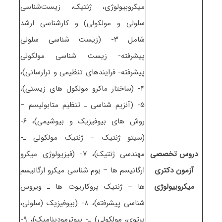
میکروبیولوژی، ژنتیک، زیست‌شناسی
سلولی و مولکولی) و کارشناسی ارشد
شامل ۳- (زیست شناسی سلولی
پیشرفته- زیست شناسی مولکولی
پیشرفته- فرایندهای تنظیمی و ترارسانی)،
۴- (ساختار ماکرو مولکول های زیستی)،
۵- (آنزیم شناسی ـ تنظیم متابولیسم –
روش های بیوفیزیک و بیوشیمی)، ۶-
(سیتو ژنتیک – ژنتیک مولکولی ـ-
دروس تخصصی
مهندسی ژنتیک)، ۷- (فیزیولوژی میکرو
آزمون دکتری
ارگانیسم ها – بوم شناسی میکرو ارگانیسم
ﻣﻴﻜﺮوﺑﻴﻮﻟﻮژی
ها – ژنتیک پروکاریوت ها ـ ویروس
شناسی پیشرفته)، ۸- (بیوفیزیک (سلولی،
پرتوی، مولکولی) ـ- بیوترمودینامیک)، ۹-