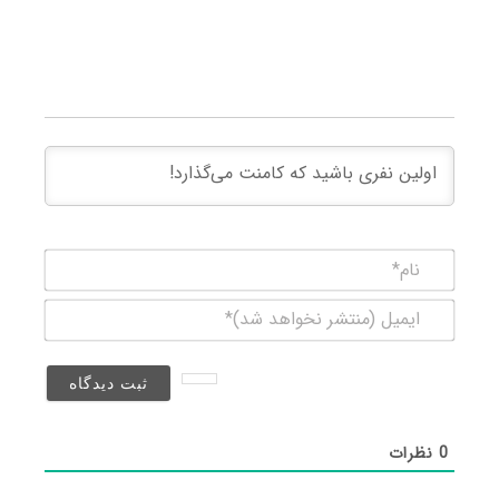
نام*
ایمیل
(منتشر
نخواهد
شد)*
0
نظرات