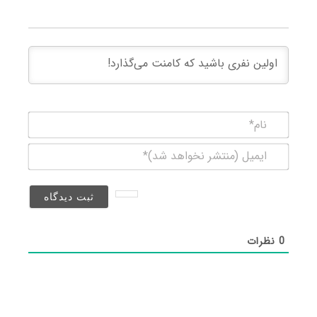
نام*
ایمیل
(منتشر
نخواهد
شد)*
0
نظرات