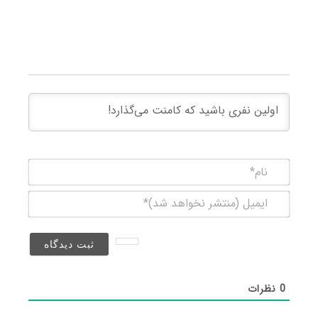
نام*
ایمیل
(منتشر
نخواهد
شد)*
0
نظرات