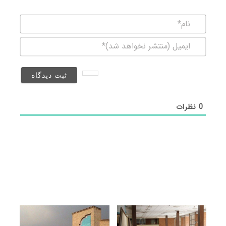
نام*
ایمیل
(منتشر
نخواهد
شد)*
0
نظرات