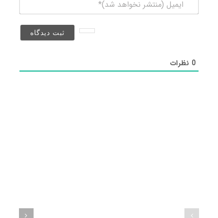
ایمیل
(منتشر
نخواهد
شد)*
0
نظرات