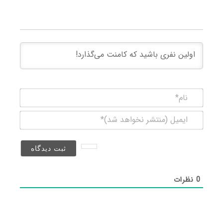
نام*
ایمیل
(منتشر
نخواهد
شد)*
0
نظرات