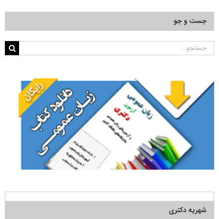
جست و جو
جستجو
برای:
شهریه دکتری