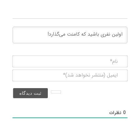
نام*
ایمیل
(منتشر
نخواهد
شد)*
0
نظرات