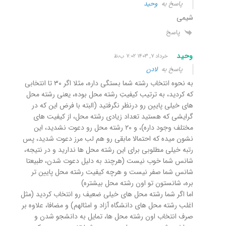
پاسخ به
وحید
شیمی
پاسخ
وحید
خرداد ۷, ۱۴۰۳ ۷:۰۲ ب٫ظ
پاسخ به
لادن
به نحوه انتخاب رشته شما بستگی داره، مثلا اگر ۳۰ تا انتخابی
که کردید، به ترتیب کیفیتِ رشته محل بوده، یعنی رشته محل
های خیلی پایین رو درنظر نگرفتید (البته با فرض این که در
گرایشی که هستید تعداد زیادی رشته محل، از کیفیت های
مختلف وجود داره)، و ۲۰ رشته محل رو دعوت نشدید، این
نشون میده که احتمالا مابقی رو هم لب مرز دعوت شدید، پس
رتبه خیلی مطلوبی برای این رشته محل ها ندارید و در نتیجه،
شانس شما خوب نیست (هرچند به دلیل دعوت شدن، طبیعتا
شانس شما صفر نیست و هرچه کیفیت رشته محل پایین تر
بره، شانستون تو اون رشته محل بیشتره)
اما اگر شما رشته محل های خیلی ضعیف رو انتخاب کردید (مثل
اغلب رشته محل های دانشگاه آزاد و امثالهم) و مضافا، علاوه بر
صرف انتخاب اون رشته محل ها، تمایل به دانشجو شدن و