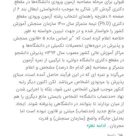
قبولی برای مرحله مصاحبه آزمون ورودی دانشگاه‌ها در مقطع
دکتری گردش کار: شاکی به موجب دادخواستی ابطال بند ۶ از
صفحه ۱۱ دفترچه راهنمای انتخاب رشته آزمون ورودی مقطع
دکتری (Ph.D) نیمه متمرکز سال ۱۴۰۰ سازمان سنجش آموزش
کشور را خواستار شده و در جهت تبیین خواسته به طور
خلاصه اعلام کرده است که: “بر اساس ماده ۵ «قانون سنجش
و پذیرش در دوره‌های تحصیلات تکمیلی در دانشگاه‌ها و
مراکز آموزش عالی کشور مصوب سال ۱۳۹۴» پذیرش دانشجو
در مقطع دکتری دانشگاه دولتی، با ترکیبی از نمره آزمون
متمرکز و مصاحبه (هر کدام ۵۰ درصد) مشخص و اعلام
می‌گردد و نمره ای که در این فرآیند حاصل آمده است، مبنای
پذیرش یا مردودی اشخاص می‌باشد. لکن اکنون دیگر رتبه
کنکور موجب قبولی اشخاص نمی شود، بلکه با اجرایی شدن
نهاد «حدنصاب دانشگاه» اشخاص بایستی مانع دیگری را هم
از میان بردارند تا بتوانند در دانشگاهی پذیرفته شوند. ایجاد
این مانع جدید (حدنصاب) مبتنی بر قانون نبوده است اما
به‌دلیل جایگاه واضع (سازمان سنجش) و قدرت
مجریان
…
ادامه نظر»
پاسخ