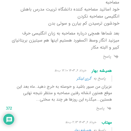
مصاحبه
خود اساتید مصاحبه کننده دانشگاه تربیت مدرس باهش
انگلیسی مصاحبه نکردن
خودشون ترسیدن کم بیارن و سوتی بدن
بعد شماها همچی درباره مصاحبه به زبان انگلیسی حرف
میزنید انگار وسط اکسفورد هستیم اینها هم سیتیزن بریتانیای
کبیر و البته مکار
پاسخ
همیشه بهار
خرداد ۶, ۱۴۰۳ ۱۲:۱۰ ب٫ظ
پاسخ به
گری لینکر
عزیزان من صبور باشید و حوصله به خرج دهید..ماه بعد این
موقع همتون انشاله رفتین مصاحبه و منتظر نتیجه نهایی
هستین….میگذره این روزها هر چند به سختی….
پاسخ
372
مهتاب
خرداد ۶, ۱۴۰۳ ۲:۱۳ ب٫ظ
پاسخ به
همیشه بهار