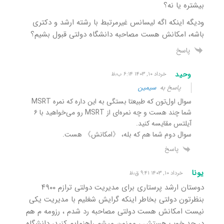
بیشتره یا نه؟
ودیگه اینکه اگه لیسانس غیرمرتبط با رشته ارشد و دکتری
باشه، امکانش هست مصاحبه دانشگاه دولتی قبول بشیم؟
پاسخ
وحید
خرداد ۱۰, ۱۴۰۳ ۶:۱۴ ب٫ظ
پاسخ به
سیمین
سوال اول‌تون که طبیعتا بستگی به این‌ داره که نمره MSRT
شما چند هست و چه نمره‌ای از MSRT رو می‌خواهید با ۶
آیلتس مقایسه کنید.
سوال دوم شما هم که بله، 《امکانش》 هست.
پاسخ
یونا
خرداد ۱۰, ۱۴۰۳ ۹:۴۱ ق٫ظ
دوستان ارشد پرستاری برای مدیریت دولتی ترازم ۴۹۰۰
بنظرتون دولتی بخاطر اینکه گرایش شغلیم با مدیریت یکی
نیست امکانش هست دولتی مصاحبه رد شدم ، رزومه م هم
در حد خوب هستش ، ممنون میشم راهنمایم کنید، دانشگاه