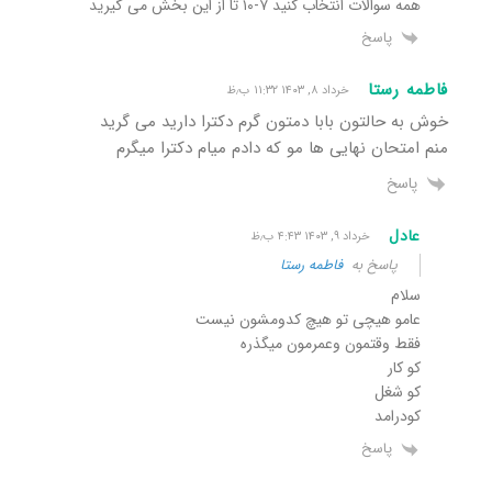
همه سوالات انتخاب کنید ۷-۱۰ تا از این بخش می گیرید
پاسخ
فاطمه رستا
خرداد ۸, ۱۴۰۳ ۱۱:۳۲ ب٫ظ
خوش به حالتون بابا دمتون گرم دکترا دارید می گرید
منم امتحان نهایی ها مو که دادم میام دکترا میگرم
پاسخ
عادل
خرداد ۹, ۱۴۰۳ ۴:۴۳ ب٫ظ
پاسخ به
فاطمه رستا
سلام
عامو هیچی تو هیچ کدومشون نیست
فقط وقتمون وعمرمون میگذره
کو کار
کو شغل
کو‌درامد
پاسخ