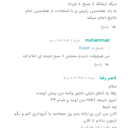
دیگه ایشالله ۸ صبح ۸ خرداد
به یاد هشتمین رئیس و با استعانت از هشتمین امام
نتایج اعلام میشه
پاسخ
mohammad
خرداد ۷, ۱۴۰۳ ۹:۰۴ ب٫ظ
پاسخ به
R.tush
من هیچوقت ندیدم سنجش ۸ صبح نتیجه ای اعلام‌ کنه
پاسخ
ناصر رضا
خرداد ۶, ۱۴۰۳ ۸:۰۳ ب٫ظ
سلام
رفقا یه اتفاق خیلی ناجور واسه من پیش اومده
امروز نتیجه mart من اومد و شدم ۳۳
چه خیط
الان من این رو ارائه بدم روز مصاحبه یا آبروداری کنم و بگم
ازمون ندادم تا الان
چه زشت شد خداییش