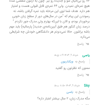
۷۴ رو بی‌خیال شو و جدیده رو ببر. چون به آزمون منقضی شده
هیچ نمره‌ای نمیدن. ولی ۶۴ نمره‌ی قابل قبولی هست و امتیاز
هم داره. هدف شما توی این مرحله باید نمره گرفتن باشه، نه
رسوندن این پیام که “من در سال‌های دور از سطح زبان خوبی
برخوردار بودم، و الان با این‌که بهترم ولی مدرک جور نکردم.”
درصد زبان کنکور هم طبق آیین‌نامه‌ی جدید( پارسالیه) باید مهم
باشه براشون. حالا نمی‌دونم هر دانشگاهی خودش چه شرایطی
می‌ذاره.
پاسخ
یاسی
خرداد ۹, ۱۴۰۳ ۰:۱۹ ق٫ظ
پاسخ به
ویکتاریون
ممنون که نظرتون رو گفتید
پاسخ
Sky
خرداد ۹, ۱۴۰۳ ۸:۵۰ ب٫ظ
پاسخ به
یاسی
مگه مدرک زبان، ۲ سال بیشتر اعتبار داره؟