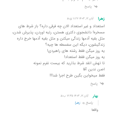
پاسخ
زهرا
آبان ۱۲, ۱۴۰۳ ۱۱:۲۷ ق٫ظ
استعداد و غیر استعداد الان چه فرقی داره؟ باز شرط های
مسخره! دانشجوی دکتری هستن، رتبه اوردن، پذیرش شدن،
مثل بقیه آدمها زندگی میکنن و مثل بقیه آدمها خرج داره
زندگیشون، دیگه این سفسطه ها چیه؟
یه روز میگن فقط رشته های راهبردی!
یه روز میگن فقط استعداد!
تا تهش انقد شرط بذارید که بیست نفرم نمونه
اصن ندین آقا
فقط میخواین بگین طرح اجرا شد!!!
پاسخ
بهار
آبان ۱۲, ۱۴۰۳ ۱۲:۳۵ ب٫ظ
پاسخ به
زهرا
واقعا