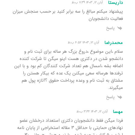
داریستا
آبان ۱۲, ۱۴۰۳ ۷:۳۹ ب٫ظ
پیشنهاد میکنم مبالغ را سه برابر کنید بر حسب سنجش میزان
فعالیت دانشجویان
پاسخ
محمدرضا
آبان ۱۲, ۱۴۰۳ ۶:۵۲ ب٫ظ
سلام ،این موضوع ،دروغ بزرگ هر ساله برای ثبت نام و
دانشجو شدن در دکتری هست اینو میگن تا شرکت کننده
اضافه بشه ،امسال هم تعداد شرکت کنندگان کم بود و با این
ترفندها هرساله سعی میکنن یک عده که بیکار هستن را
مشتاق به ثبت نام و وعده پرداخت حقوق ؟!تازه پول هم
میگیرند.
پاسخ
مهسا
آبان ۱۲, ۱۴۰۳ ۳:۳۲ ب٫ظ
فردا میگن فقط دانشجویان دکتری استعداد درخشان عضو
نهادهای حمایتی با حداقل ۳ مقاله استخراجی از پایان نامه
ارشد و ۵ کتاب ترجمه شده ، با نمره هوش هیجانی ۳۰،