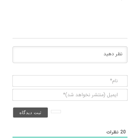
نام*
ایمیل
(منتشر
نخواهد
شد)*
20
نظرات