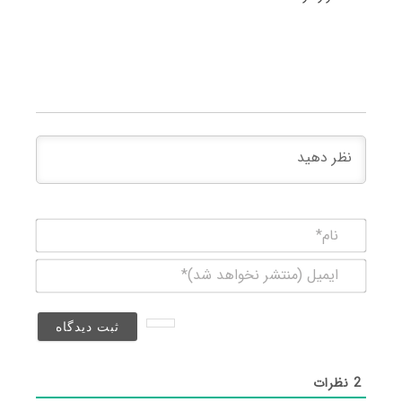
نام*
ایمیل
(منتشر
نخواهد
شد)*
2
نظرات