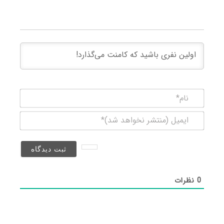
نام*
ایمیل
(منتشر
نخواهد
شد)*
0
نظرات