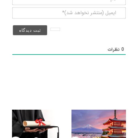
ایمیل
(منتشر
نخواهد
شد)*
0
نظرات