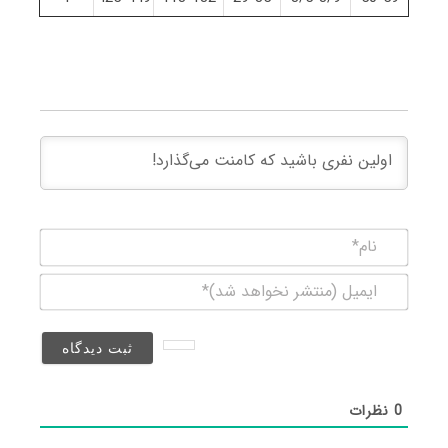
نام*
ایمیل
(منتشر
نخواهد
شد)*
0
نظرات