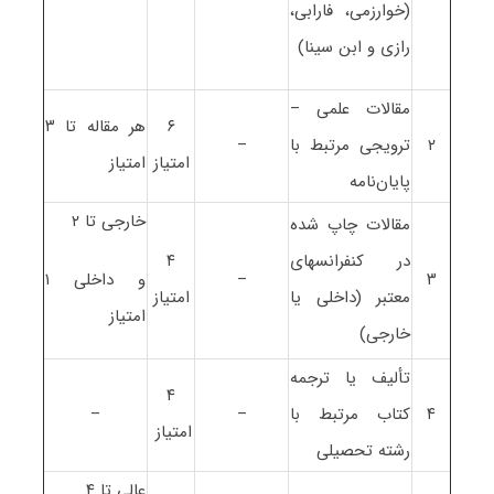
(خوارزمی، فارابی،
رازی و ابن سینا)
مقالات علمی –
۶
هر مقاله تا ۳
۲
ترویجی مرتبط با
–
امتیاز
امتیاز
پایان‌نامه
خارجی تا ۲
مقالات چاپ شده
در کنفرانسهای
۴
۳
–
و داخلی ۱
معتبر (داخلی یا
امتیاز
امتیاز
خارجی)
تألیف یا ترجمه
۴
۴
کتاب مرتبط با
–
–
امتیاز
رشته تحصیلی
عالی تا ۴