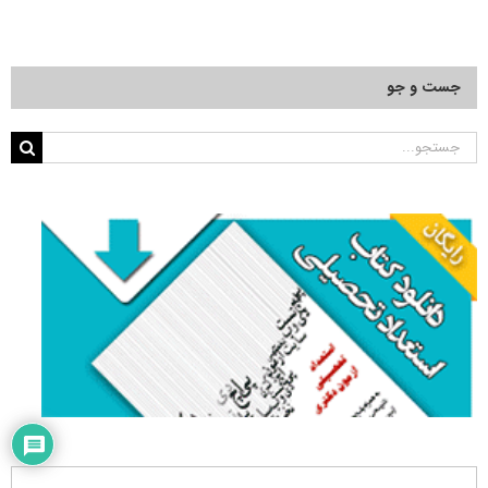
جست و جو
جستجو
برای: