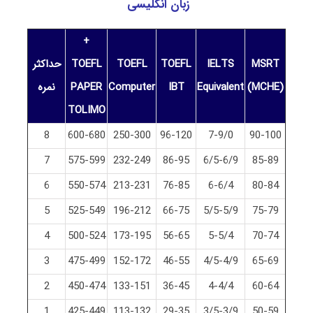
زبان انگلیسی
+
MSRT
IELTS
TOEFL
TOEFL
TOEFL
حداکثر
(MCHE)
Equivalent
IBT
Computer
PAPER
نمره
TOLIMO
8
600-680
250-300
96-120
7-9/0
90-100
7
575-599
232-249
86-95
6/5-6/9
85-89
6
550-574
213-231
76-85
6-6/4
80-84
5
525-549
196-212
66-75
5/5-5/9
75-79
4
500-524
173-195
56-65
5-5/4
70-74
3
475-499
152-172
46-55
4/5-4/9
65-69
2
450-474
133-151
36-45
4-4/4
60-64
1
425-449
113-132
29-35
3/5-3/9
50-59