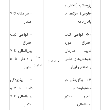
پژوهشی (داخلی و
خارجی) مرتبط با
– هر مقاله تا ۷
پایان‌نامه
امتیاز
۱-۲- گواهی ثبت
– گواهی ثبت
اختراع مورد
اختراع
تأیید سازمان
بین‌المللی تا ۷
۴۰
پژوهش‌های علمی
و داخلی تا ۵
۱
۷ امتیاز
امتیاز
و صنعتی ایران
امتیاز
۱-۳- برگزیدگی در
– برگزیدگی
جشنواره‌های
داخلی تا ۳ و
علمی معتبر
بین‌المللی تا ۷
بین‌المللی
امتیاز