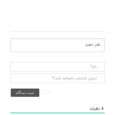
نام*
ایمیل
(منتشر
نخواهد
شد)*
4
نظرات