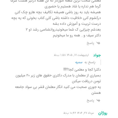
معلمی سخت ترین شغله آموزگار که کل هفته درگیر هست سرما
گرما هم نداره یا شاد هستیم یا حضوری
همیشه باید به روز باشی همیشه تکالیف بچه هارو چک کنی
درکشوم کنی خلاقیت داشته باشی کلی کتاب بخونی که یه بچه
درست تربیت و آموزش داده بشه
بعدشم چیزایی ک شما میخونیدروانشناسی رشد ۱و ۲
دکتر سیف و… همه رو ما میخونیم
پاسخ
جواد
اردیبهشت ۱۷, ۱۴۰۵ ۱:۵۸ ب٫ظ
پاسخ به
سمیه
دکترا کجا و معلمی کجا؟!!!!
بسیاری از معلمان با مدرک دکتری حقوق های زیر ۲۰ میلیون
تومن دریافت میکنن
یه جوری صحبت می کنید انگار معلمان قشر بی سواد جامعه
هستن
پاسخ
روژان
مرداد ۲۷, ۱۴۰۴ ۱۰:۴۶ ب٫ظ