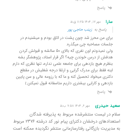
پاسخ
سارا
مهر ۱۷, ۱۴۰۴ ۱۱:۲۵ ق٫ظ
پاسخ به
زینب حاجی پور
برای من محرز شد چون پشت در اتاق بودم و میشنیدم در
جلسات مصاحبه چی میگذره.
ولی نمیدونم اون نفری که بالای ۵۰ سالشه و قبولش کردن
هدفش از درس خوندن چیه؟ اگر قرار استاد، پژوهشگر بشه
بنظرم هیچ بازدهی برای جامعه علمی نداره، تنها نظری که دارم
اینه فقط برای مدرک گرایی و ارتقا درجه شغلیش در مقطع
دکتری میخواد تحصیل کنه و ما که با رزومه عالی و سن پایین
بازدهی و کارایی بیشتری داریم متاسفانه قبول نمیکنن:﴾
پاسخ
سعید حیدری
مهر ۶, ۱۴۰۴ ۷:۵۸ ب٫ظ
سلام در لیست منتشرشده مربوط به پذیرفته شدگان
استعدادهای درخشان دکترای پیام نور کد درشته ۲۳۷۶ مربوط
به مدیریت بازرگاتی رفتارسازمانی منتشر نگردیده ممکنه است