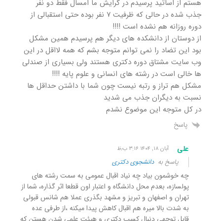
هستم از اساتید پرسیدم در گرایش ما امسال فقط دو نفر
جذب شده در حالی که ظرفیت ۷ نفر بوده حتی استقبالی از
دوره روزانه هم نشده است !!!!
از دوستان از دانشکده های دیگر هم پرسیدم همین مشکل
بود این تضاد را نمی توانم متوجه بشم که همه لااقل در این
وب سایت مشتاق دوره دکتری هستند ولی بسیاری از صندلی
ها خالی است در رشته های انسانی و علوم پایه !!!!
مشکل هم تراز و رتبه نیست چون شما با داشتن حداقل ها
نسبت به دیگران جذب می شدید
در کل متوجه این موضوع نشدم
پاسخ
علی
آبان ۱۸, ۱۴۰۴ ۳:۱۶ ب٫ظ
پاسخ به
دانشجوی دکتری
چه خوشمون بیاد چه نیاد اقبال عمومی به سمت رشته های
پولسازه، بعدم محل دانشگاه و اعتبار اون قطعا اثر گذاره، شما از
تهران و اصفهان و تبریز و مشهد بگذری عملا هم شانس قبولی
به شدت بالا میره هم اقبال کاهش پیدا میکنه ،از طرفی عده
قابل توجهی دنبال کسب دکتری و هیئت علمی شدن هستن که