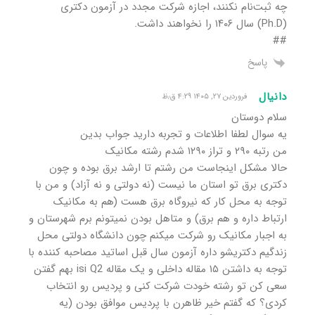
چه ثبت‌نام نکنند، اجازه شرکت مجدد در آزمون دکتری
(Ph.D) سال ۱۴۰۶ را نخواهند داشت.
##
پاسخ
دانیال
فروردین ۲۷, ۱۴۰۵ ۴:۲۹ ق٫ظ
سلام دوستان
یه سوال لطفا اطلاعات و تجربه دارید جواب بدین
من رتبه ۲۹۰ و تراز ۱۲۹۰ شدم رشته مکانیک
حالا مشکل اینجاست من رشتم تا ارشد برق بوده و چون
دکتری برق تو استان ما نیست (نه دولتی و نه آزاد) و من با
توجه به محل کار که نیروگاه برق هست (هم به مکانیک
ارتباط داره و هم برق) و متاهل بودن نمیتونم برم شهرستان و
به اجبار مکانیک رو شرکت میکنم چون دانشگاه دولتی محل
زندگیم دکتریشو داره آزمون سال قبل اساتید مصاحبه کننده با
توجه به داشتن ۱۵ مقاله داخلی و یک مقاله isi Q2 بهم گفتن
سعی کن تو رشته خودت شرکت کنی و پردیس رو انتخاب
کردی؟ که گفتم خیر ظاهرن با پردیس موافق بودن (یه