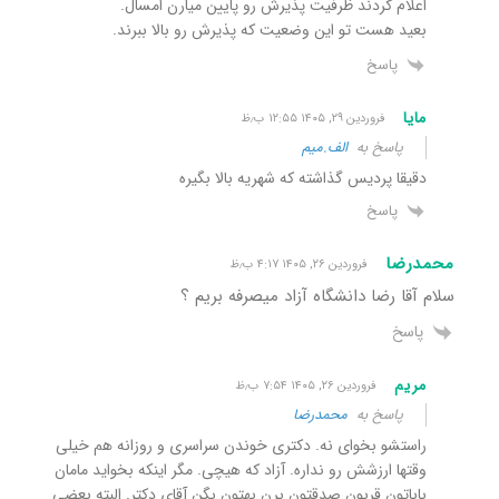
اعلام کردند ظرفیت پذیرش رو پایین میارن امسال.
بعید هست تو این وضعیت که پذیرش رو بالا ببرند.
پاسخ
مایا
فروردین ۲۹, ۱۴۰۵ ۱۲:۵۵ ب٫ظ
پاسخ به
الف.میم
دقیقا پردیس گذاشته که شهریه بالا بگیره
پاسخ
محمدرضا
فروردین ۲۶, ۱۴۰۵ ۴:۱۷ ب٫ظ
سلام آقا رضا دانشگاه آزاد میصرفه بریم ؟
پاسخ
مریم
فروردین ۲۶, ۱۴۰۵ ۷:۵۴ ب٫ظ
پاسخ به
محمدرضا
راستشو بخوای نه. دکتری خوندن سراسری و روزانه هم خیلی
وقتها ارزشش رو نداره. آزاد که هیچی. مگر اینکه بخواید مامان
باباتون قربون صدقتون برن بهتون بگن آقای دکتر. البته بعضی