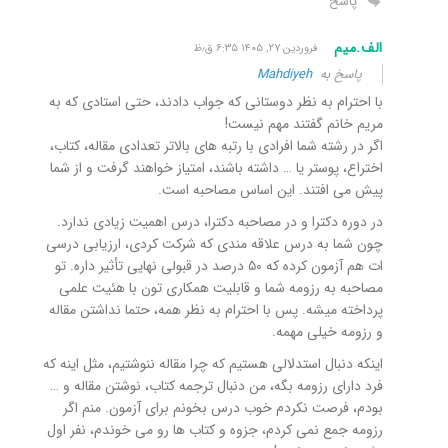
پاسخ
الف.میم
فروردین ۲۷, ۱۴۰۵ ۶:۳۵ ق٫ظ
پاسخ به
Mahdiyeh
با احترام به نظر دوستانی که جواب دادند، حتی استادی که به
مریم خانم گفتند مهم نیست!
اگر در رشته شما افرادی با رتبه های بالاتر تعدادی مقاله، کتاب،
اختراع، پوستر یا … داشته باشند، امتیاز خواهند گرفت و از شما
پیش می افتند. این اساس مصاحبه است.
در دوره دکترا و در مصاحبه دکترا، درس اهمیت زیادی ندارد.
چون شما به درس علاقه مندی که شرکت کردی، ارزیابی درسی
ات هم آزمون کرده که ۵۰ درصد در قبولی نهایی تأثیر داره. تو
مصاحبه به رزومه شما و قابلیت همکاری تون با هئیت علمی
پرداخته میشه. پس با احترام به نظر همه، حتما نداشتن مقاله
و رزومه خیلی مهمه.
اینکه دنبال استدلالی هستیم که چرا مقاله ننوشتیم، مثل اینه که
فرد دارای رزومه بگه، من دنبال ترجمه کتاب، نوشتن مقاله و …
بودم، فرصت نکردم خوب درس بخونم برای آزمون. منم اگر
رزومه جمع نمی کردم، جزوه و کتاب ها رو می خوندم، نفر اول