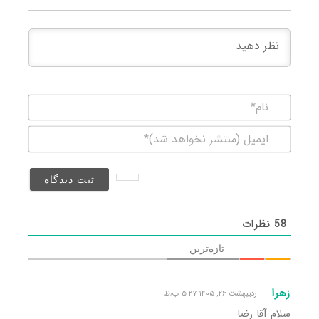
نام*
ایمیل
(منتشر
نخواهد
شد)*
58
نظرات
تازه‌ترین
زهرا
اردیبهشت ۲۶, ۱۴۰۵ ۵:۲۷ ب٫ظ
سلام آقا رضا