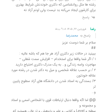
رشته ها مثل روانشناسی که دکتری خوندنش شرایط بهتری
برای کارشون ایجاد می‌کنه بد نیست ولی اونم آزاد نه
پاسخ
رضا
فروردین ۲۶, ۱۴۰۵ ۹:۰۸ ب٫ظ
پاسخ به
محمدرضا
سلام بر شما دوست عزیز
##
ببینید در حالات زیر دکتری آزاد هر جا هم که باشه عالیه :
۱ / اگر شما واقعا برای استخدام – افزایش سمت شغلی –
مهاجرت واسه زندگی و… به یک مدرک دکتری احتیاج دارید
۲ / بر حسب علاقه شخصی و میل به دکتر شدن در رشته مورد
علاقه خودتون
۳/ بسندگی به استاد شدن در دانشگاه های آزاد سطوح پایین
تر
و…
@@ اما اگه واقعا دنبال ارتباطات قوی با اشخاص اسمی و استاد
و مجموعه و
سطح و Level و کلاس و علم و پژوهش و تز عالی هستید که