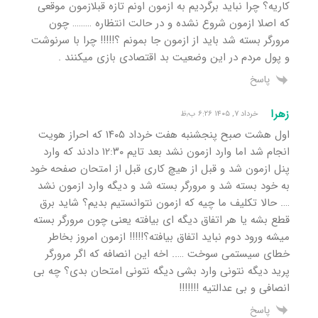
کاریه؟ چرا نباید برگردیم به ازمون اونم تازه قبلازمون موقعی
که اصلا ازمون شروع نشده و در حالت انتظاره ……… چون
مرورگر بسته شد باید از ازمون جا بمونم ؟!!!!! چرا با سرنوشت
و پول مردم در این وضعیت بد اقتصادی بازی میکنند .
پاسخ
زهرا
خرداد ۷, ۱۴۰۵ ۶:۲۶ ب٫ظ
اول هشت صبح پنجشنبه هفت خرداد ١۴٠۵ که احراز هویت
انجام شد اما وارد ازمون نشد بعد تایم ١٢:٣٠ دادند که وارد
پنل ازمون شد و قبل از هیچ کاری قبل از امتحان صفحه خود
به خود بسته شد و مرورگر بسته شد و دیگه وارد ازمون نشد
…. حالا تکلیف ما چیه که ازمون نتوانستیم بدیم؟ شاید برق
قطع بشه یا هر اتفاق دیگه ای بیافته یعنی چون مرورگر بسته
میشه ورود دوم نباید اتفاق بیافته؟!!!!! ازمون امروز بخاطر
خطای سیستمی سوخت ….. اخه این انصافه که اگر مرورگر
پرید دیگه نتونی وارد بشی دیگه نتونی امتحان بدی؟ چه بی
انصافی و بی عدالتیه !!!!!!!
پاسخ