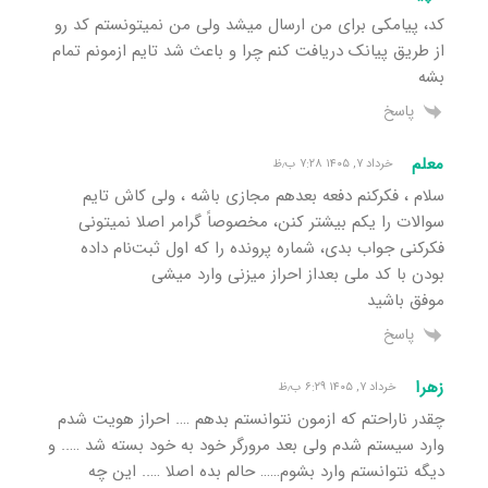
کد، پیامکی برای من ارسال میشد ولی من نمیتونستم کد رو
از طریق پیانک دریافت کنم چرا و باعث شد تایم ازمونم تمام
بشه
پاسخ
معلم
خرداد ۷, ۱۴۰۵ ۷:۲۸ ب٫ظ
سلام ، فکرکنم دفعه بعدهم مجازی باشه ، ولی کاش تایم
سوالات را یکم بیشتر کنن، مخصوصاً گرامر اصلا نمیتونی
فکرکنی جواب بدی، شماره پرونده را که اول ثبت‌نام داده
بودن با کد ملی بعداز احراز میزنی وارد میشی
موفق باشید
پاسخ
زهرا
خرداد ۷, ۱۴۰۵ ۶:۲۹ ب٫ظ
چقدر ناراحتم که ازمون نتوانستم بدهم …. احراز هویت شدم
وارد سیستم شدم ولی بعد مرورگر خود به خود بسته شد ….. و
دیگه نتوانستم وارد بشوم…… حالم بده اصلا ….. این چه