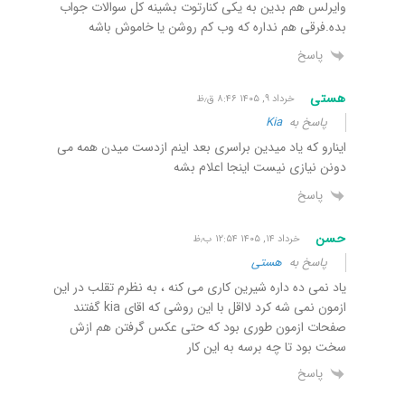
وایرلس هم بدین به یکی کنارتوت بشینه کل سوالات جواب
بده.فرقی هم نداره که وب کم روشن یا خاموش باشه
پاسخ
هستی
خرداد ۹, ۱۴۰۵ ۸:۴۶ ق٫ظ
پاسخ به
Kia
اینارو که یاد میدین براسری بعد اینم ازدست میدن همه می
دونن نیازی نیست اینجا اعلام بشه
پاسخ
حسن
خرداد ۱۴, ۱۴۰۵ ۱۲:۵۴ ب٫ظ
پاسخ به
هستی
یاد نمی ده داره شیرین کاری می کنه ، به نظرم تقلب در این
ازمون نمی شه کرد لااقل با این روشی که اقای kia گفتند
صفحات ازمون طوری بود که حتی عکس گرفتن هم ازش
سخت بود تا چه برسه به این کار
پاسخ