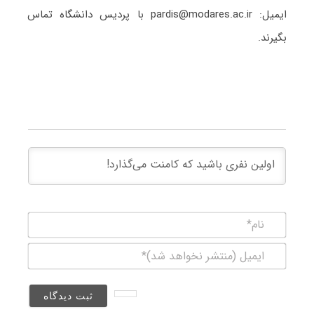
ایمیل: pardis@modares.ac.ir با پردیس دانشگاه تماس
بگیرند.
نام*
ایمیل
(منتشر
نخواهد
شد)*