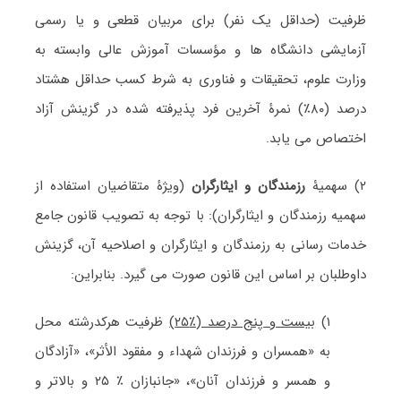
ظرفیت (حداقل یک نفر) برای مربیان قطعی و یا رسمی
آزمایشی دانشگاه ها و مؤسسات آموزش عالی وابسته به
وزارت علوم، تحقیقات و فناوری به شرط کسب حداقل هشتاد
درصد (۸۰٪) نمرۀ آخرین فرد پذیرفته شده در گزینش آزاد
اختصاص می یابد.
۲) سهمیۀ
رزمندگان و ایثارگران
(ویژۀ متقاضیان استفاده از
سهمیه رزمندگان و ایثارگران)
:
با توجه به تصویب قانون جامع
خدمات رسانی به رزمندگان و ایثارگران و اصلاحیه آن، گزینش
داوطلبان بر اساس این قانون صورت می گیرد.
بنابراین:
۱)
بیست و پنج درصد (٪۲۵)
ظرفیت هرکدرشته محل
به
«
همسران و فرزندان شهداء و مفقود الأثر
»، «
آزادگان
و همسر و فرزندان آنان
»
،
«
جانبازان ٪ ۲۵ و بالاتر و