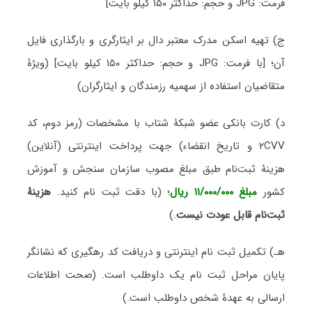
فرمت:
JPG
و حجم: حداکثر ۱۵۰ کیلو بایت]
ج) تهیه اسکن مدرک معتبر دال بر ایثارگری و بارگذاری فایل
آن
؛
[با فرمت:
JPG
و حجم: حداکثر ۱۵۰ کیلو بایت] (ویژۀ
متقاضیان استفاده از سهمیه رزمندگان و ایثارگران)
د) کارت بانکی عضو شبکۀ شتاب با مشخصات (رمز دوم، کد
۲CVV و تاریخ انقضاء) جهت پرداخت اینترنتی (آنلاین)
هزینۀ ثبت‌نام طبق مبلغ مصوب سازمان سنجش و آموزش
کشور
مبلغ ۱۱/۰۰۰/۰۰۰ ریال
؛ (با دقت ثبت نام کنید.
هزینۀ
ثبت‌نام قابل عودت نیست
.)
هـ) تکمیل ثبت نام اینترنتی و دریافت کد رهگیری که نشانگر
پایان مراحل ثبت نام یک داوطلب است.
(صحت اطلاعات
ارسالی به عهدۀ شخص داوطلب است.)