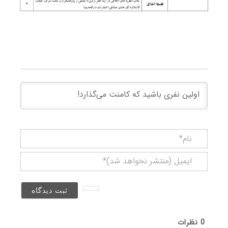
نام*
ایمیل
(منتشر
نخواهد
شد)*
0
نظرات