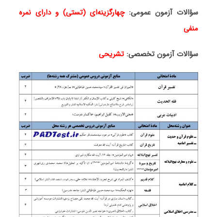
سؤاﻻت آزمون عمومی:
چهارگزینه‌ای (تستی) و دارای نمره
منفی
سؤاﻻت آزمون تخصصی:
تشریحی